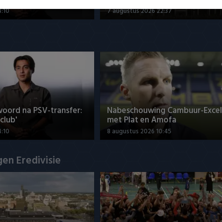
4:10
7 augustus 2026 22:37
woord na PSV-transfer:
Nabeschouwing Cambuur-Excel
club'
met Plat en Amofa
4:10
8 augustus 2026 10:45
en Eredivisie