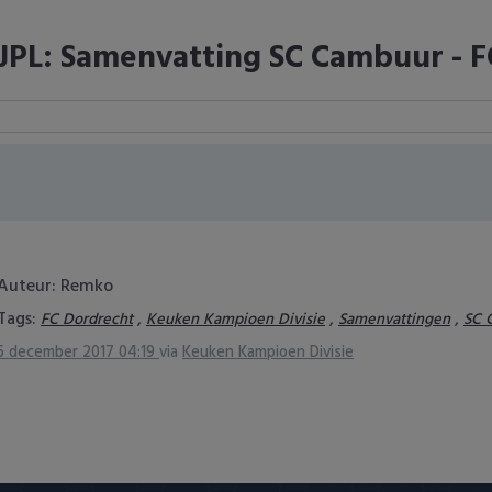
JPL: Samenvatting SC Cambuur - F
Auteur: Remko
Tags:
,
,
,
FC Dordrecht
Keuken Kampioen Divisie
Samenvattingen
SC 
6 december 2017 04:19
via
Keuken Kampioen Divisie