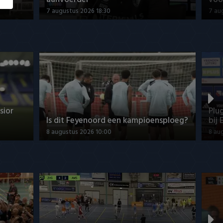
7 augustus 2026 18:30
7 au
sior
Plu
Is dit Feyenoord een kampioensploeg?
bij 
8 augustus 2026 10:00
8 au