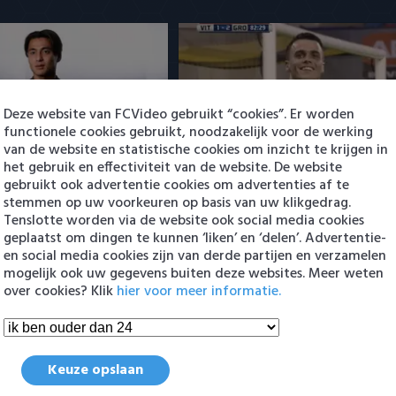
Deze website van FCVideo gebruikt “cookies”. Er worden
woord na PSV-transfer:
PSV presenteert Filip Kostic: e
functionele cookies gebruikt, noodzakelijk voor de werking
club'
Serviër tekent voor t…
van de website en statistische cookies om inzicht te krijgen in
4:10
het gebruik en effectiviteit van de website. De website
6 augustus 2026 16:30
gebruikt ook advertentie cookies om advertenties af te
stemmen op uw voorkeuren op basis van uw klikgedrag.
Tenslotte worden via de website ook social media cookies
geplaatst om dingen te kunnen ‘liken’ en ‘delen’. Advertentie-
en
en social media cookies zijn van derde partijen en verzamelen
mogelijk ook uw gegevens buiten deze websites. Meer weten
over cookies? Klik
hier voor meer informatie.
Keuze opslaan
woord na PSV-transfer:
Samenvatting sc Cambuur - Exc
club'
0-4