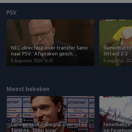
Heracles Almelo
Conference League
PSV
NAC Breda
PEC Zwolle
NEC-directeur over transfer Sano
Samenvattin
PSV
naar PSV: 'Afspraken gesch…
Sittard 2-2
9 augustus 2026 12:25
8 augustus 202
Roda JC
SC Heerenveen
Meest bekeken
Sparta
Vitesse
VVV Venlo
Lammers vol onbegrip over rol bij
Fenerbahçe 
Twente: 'Dit is bizar'
op Feyenoor