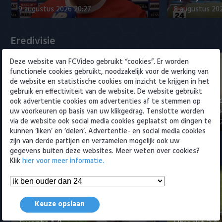
Willem II
9 augustus 2026 20:27
8 augustus 20
Eredivisie
Deze website van FCVideo gebruikt “cookies”. Er worden
functionele cookies gebruikt, noodzakelijk voor de werking van
de website en statistische cookies om inzicht te krijgen in het
gebruik en effectiviteit van de website. De website gebruikt
"Julian Brandt over fitheid, Godts
"Weet niet 
ook advertentie cookies om advertenties af te stemmen op
en Ter Stegen"
titelkandida
uw voorkeuren op basis van uw klikgedrag. Tenslotte worden
via de website ook social media cookies geplaatst om dingen te
9 augustus 2026 22:57
9 augustus 20
kunnen ‘liken’ en ‘delen’. Advertentie- en social media cookies
zijn van derde partijen en verzamelen mogelijk ook uw
gegevens buiten deze websites. Meer weten over cookies?
Samenvattingen Eredivisie
Klik
hier voor meer informatie.
Keuze opslaan
Samenvatting sc Heerenveen - FC
Samenvattin