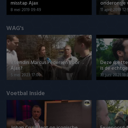
misstap Ajax
onderonsje 
8 mei 2019 09:49
11 april 2019 12
WAG's
Vriendin Marcus Pedersen voor
Deze spett
Ajax?
is de echtg
5 mei 2023 17:00
10 juni 2021 18:
Voetbal Inside
Johan Cruijff legt op iconische
Feyenoord-f