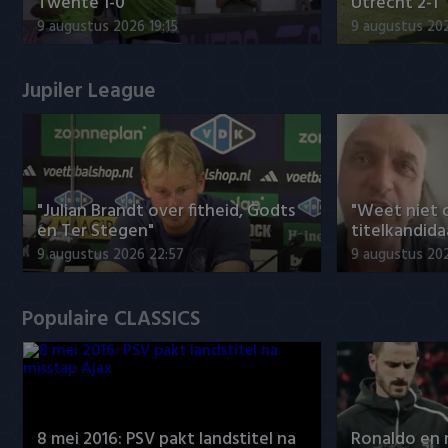
Twente 1-0
Utrecht 2-1
9 augustus 2026 19:15
9 augustus 202
Jupiler League
"Julian Brandt over fitheid, Godts
"Weet niet 
en Ter Stegen"
titelkandida
9 augustus 2026 22:57
9 augustus 20
Populaire CLASSICS
8 mei 2016: PSV pakt landstitel na
Ronaldo en