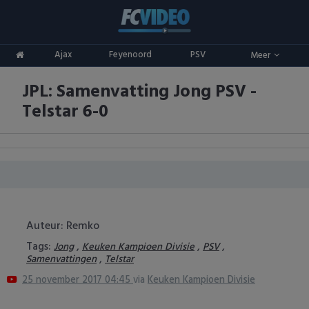
Clubs
Ajax
Feyenoord
PSV
Meer
ADO Den Haag
Competities
JPL: Samenvatting Jong PSV -
Ajax
Eredivisie
Oranje
Telstar 6-0
AZ
Keuken Kampioen Divisie
Goals & Samenvattingen
Excelsior
KNVB Beker
FC Groningen
2e Divisie
FC Twente
Vrouwenvoetbal
Auteur: Remko
Tags:
,
,
,
Jong
Keuken Kampioen Divisie
PSV
FC Utrecht
Champions League
,
Samenvattingen
Telstar
25 november 2017 04:45
via
Keuken Kampioen Divisie
Feyenoord
Europa League