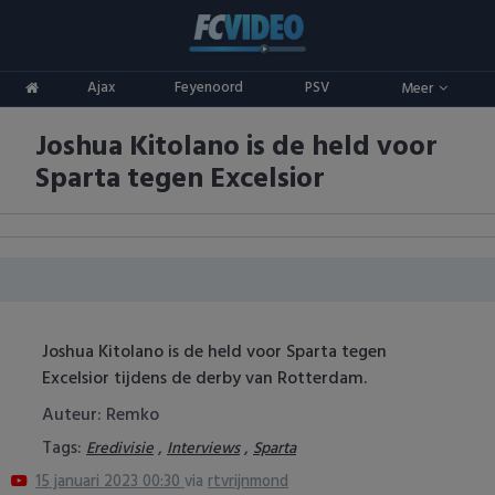
Clubs
Ajax
Feyenoord
PSV
Meer
ADO Den Haag
Competities
Joshua Kitolano is de held voor
Ajax
Eredivisie
Oranje
Sparta tegen Excelsior
AZ
Keuken Kampioen Divisie
Goals & Samenvattingen
Excelsior
KNVB Beker
FC Groningen
2e Divisie
Joshua Kitolano is de held voor Sparta tegen
FC Twente
Vrouwenvoetbal
Excelsior tijdens de derby van Rotterdam.
FC Utrecht
Champions League
Auteur: Remko
Tags:
,
,
Eredivisie
Interviews
Sparta
Feyenoord
Europa League
15 januari 2023 00:30
via
rtvrijnmond