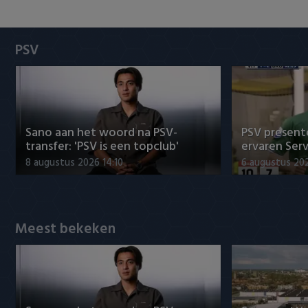
Heracles Almelo
Conference League
NAC Breda
PSV
PEC Zwolle
PSV
Sano aan het woord na PSV-
PSV presente
Roda JC
transfer: 'PSV is een topclub'
ervaren Ser
8 augustus 2026 14:10
6 augustus 202
SC Heerenveen
Sparta
Meest bekeken
Vitesse
VVV Venlo