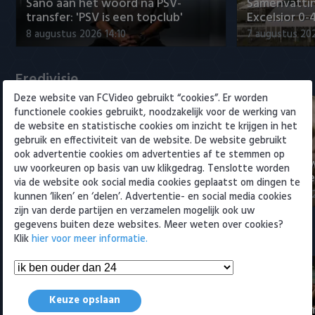
Willem II
Sano aan het woord na PSV-
Samenvattin
transfer: 'PSV is een topclub'
Excelsior 0-
8 augustus 2026 14:10
7 augustus 20
Eredivisie
Deze website van FCVideo gebruikt “cookies”. Er worden
functionele cookies gebruikt, noodzakelijk voor de werking van
de website en statistische cookies om inzicht te krijgen in het
gebruik en effectiviteit van de website. De website gebruikt
ook advertentie cookies om advertenties af te stemmen op
Sano aan het woord na PSV-
Nabeschouw
uw voorkeuren op basis van uw klikgedrag. Tenslotte worden
transfer: 'PSV is een topclub'
Excelsior m
via de website ook social media cookies geplaatst om dingen te
8 augustus 2026 14:10
8 augustus 20
kunnen ‘liken’ en ‘delen’. Advertentie- en social media cookies
zijn van derde partijen en verzamelen mogelijk ook uw
gegevens buiten deze websites. Meer weten over cookies?
Samenvattingen Eredivisie
Klik
hier voor meer informatie.
Keuze opslaan
Tigers Roerm