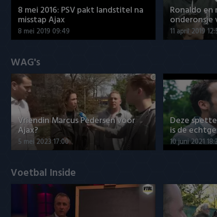
8 mei 2016: PSV pakt landstitel na
Ronaldo en
misstap Ajax
onderonsje 
8 mei 2019 09:49
11 april 2019 12
WAG's
Vriendin Marcus Pedersen voor
Deze spett
Ajax?
is de echtg
5 mei 2023 17:00
10 juni 2021 18:
Voetbal Inside