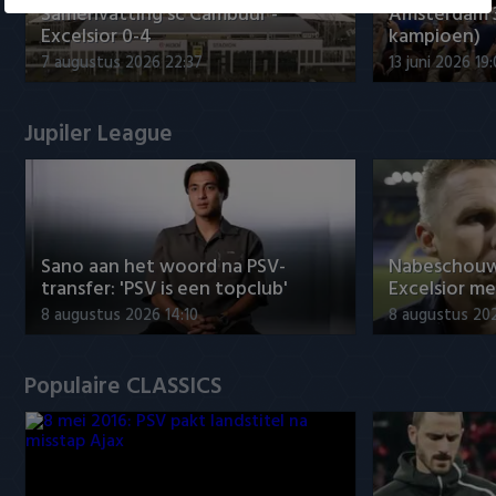
Samenvatting sc Cambuur -
Amsterdam 
Excelsior 0-4
kampioen)
7 augustus 2026 22:37
13 juni 2026 19
Jupiler League
Sano aan het woord na PSV-
Nabeschouw
transfer: 'PSV is een topclub'
Excelsior m
8 augustus 2026 14:10
8 augustus 20
Populaire CLASSICS