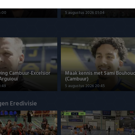
ef over ontwikkelingen
Samenvatting Olympiakos Pirae
NEC 0-0
5:00
5 augustus 2026 01:04
ng Cambuur-Excelsior
Maak kennis met Sami Bouhou
 Arguioui
(Cambuur)
8:49
5 augustus 2026 20:45
en Eredivisie