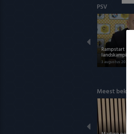
PSV
Rampstart voo
landskampioe
3 augustus 2026 0
Meest bekek