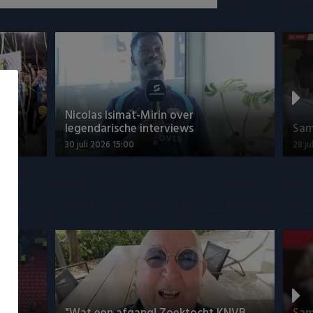
han
Nicolas Isimat-Mirin over
legendarische interviews
Sam
30 juli 2026 15:00
28 ju