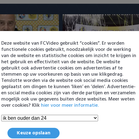
Deze website van FCVideo gebruikt “cookies”. Er worden
functionele cookies gebruikt, noodzakelijk voor de werking
r PSV: pak slaag voor
Samenvatting PSV - AZ 0-4 (Jo
van de website en statistische cookies om inzicht te krijgen in
n
Cruijff Schaal)
het gebruik en effectiviteit van de website. De website
1:03
3 augustus 2026 00:01
gebruikt ook advertentie cookies om advertenties af te
stemmen op uw voorkeuren op basis van uw klikgedrag.
Tenslotte worden via de website ook social media cookies
geplaatst om dingen te kunnen ‘liken’ en ‘delen’. Advertentie-
en social media cookies zijn van derde partijen en verzamelen
en
mogelijk ook uw gegevens buiten deze websites. Meer weten
over cookies? Klik
hier voor meer informatie.
Keuze opslaan