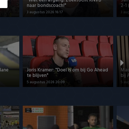
us -
"Wat een afgang! Zoektocht KNVB
Sam
naar bondscoach!"
2-1
3 augustus 2026 16:17
3 au
dane
Joris Kramer: "Doel is om bij Go Ahead
Mad
te blijven"
bij 
5 augustus 2026 20:09
5 au