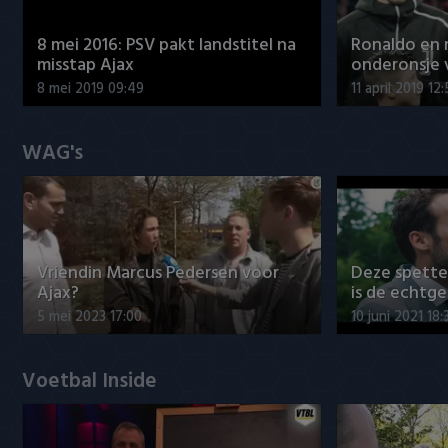
8 mei 2016: PSV pakt landstitel na
Ronaldo en
misstap Ajax
onderonsje 
8 mei 2019 09:49
11 april 2019 12
WAG's
Vriendin Marcus Pedersen voor
Deze spett
Ajax?
is de echtg
5 mei 2023 17:00
10 juni 2021 18:
Voetbal Inside