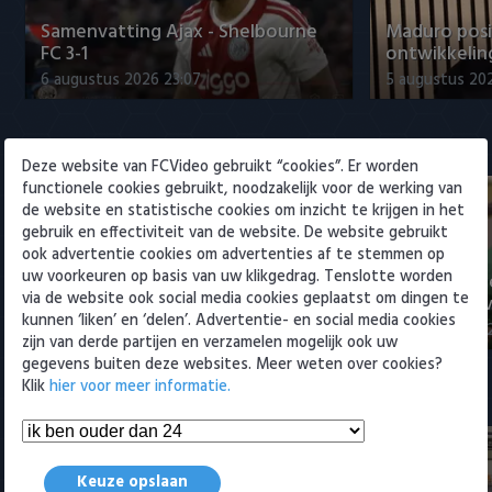
Willem II
Samenvatting Ajax - Shelbourne
Maduro posi
FC 3-1
ontwikkeling
6 augustus 2026 23:07
5 augustus 202
Eredivisie
Deze website van FCVideo gebruikt “cookies”. Er worden
functionele cookies gebruikt, noodzakelijk voor de werking van
de website en statistische cookies om inzicht te krijgen in het
gebruik en effectiviteit van de website. De website gebruikt
ook advertentie cookies om advertenties af te stemmen op
uw voorkeuren op basis van uw klikgedrag. Tenslotte worden
Voorbeschouwing Cambuur-
PSV presente
via de website ook social media cookies geplaatst om dingen te
Excelsior met Plat en El Arguioui
ervaren Ser
kunnen ‘liken’ en ‘delen’. Advertentie- en social media cookies
6 augustus 2026 18:49
6 augustus 202
zijn van derde partijen en verzamelen mogelijk ook uw
gegevens buiten deze websites. Meer weten over cookies?
Klik
hier voor meer informatie.
Samenvattingen Eredivisie
Keuze opslaan