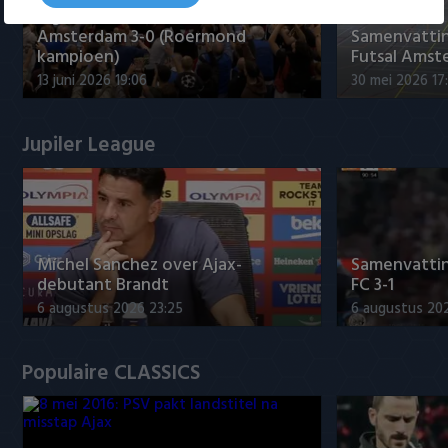
Tigers Roermond - Futsal
Amsterdam 3-0 (Roermond
Samenvatti
kampioen)
Futsal Amst
13 juni 2026 19:06
30 mei 2026 17
Jupiler League
Míchel Sanchez over Ajax-
Samenvattin
debutant Brandt
FC 3-1
6 augustus 2026 23:25
6 augustus 20
Populaire CLASSICS