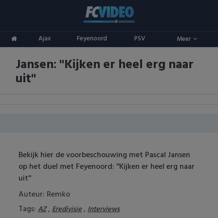
Clubs
Ajax
Feyenoord
PSV
Meer
ADO Den Haag
Competities
Jansen: ''Kijken er heel erg naar
Ajax
Eredivisie
Oranje
uit''
AZ
Keuken Kampioen Divisie
Goals & Samenvattingen
Excelsior
KNVB Beker
FC Groningen
2e Divisie
Bekijk hier de voorbeschouwing met Pascal Jansen
FC Twente
Vrouwenvoetbal
op het duel met Feyenoord: ''Kijken er heel erg naar
uit''
FC Utrecht
Champions League
Auteur: Remko
Feyenoord
Europa League
Tags:
,
,
AZ
Eredivisie
Interviews