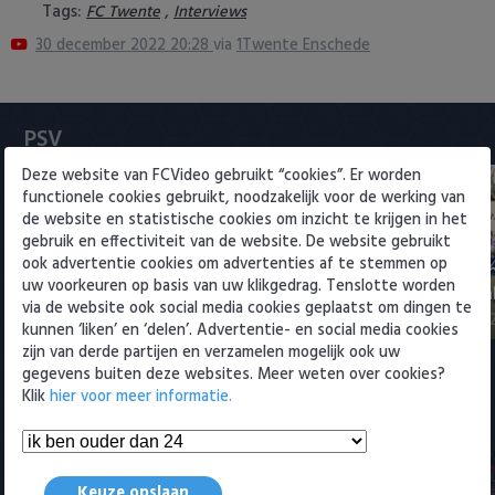
Tags:
,
FC Twente
Interviews
Heracles Almelo
Conference League
30 december 2022 20:28
via
1Twente Enschede
NAC Breda
PEC Zwolle
PSV
Deze website van FCVideo gebruikt “cookies”. Er worden
PSV
functionele cookies gebruikt, noodzakelijk voor de werking van
de website en statistische cookies om inzicht te krijgen in het
Roda JC
gebruik en effectiviteit van de website. De website gebruikt
ook advertentie cookies om advertenties af te stemmen op
Rampstart voor PSV: pak slaag
Samenvattin
SC Heerenveen
uw voorkeuren op basis van uw klikgedrag. Tenslotte worden
voor landskampioen
Cruijff Schaa
via de website ook social media cookies geplaatst om dingen te
3 augustus 2026 01:03
3 augustus 202
kunnen ‘liken’ en ‘delen’. Advertentie- en social media cookies
Sparta
zijn van derde partijen en verzamelen mogelijk ook uw
gegevens buiten deze websites. Meer weten over cookies?
Vitesse
Klik
hier voor meer informatie.
Meest bekeken
VVV Venlo
Keuze opslaan