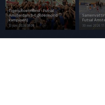
Tigers Roermond - Futsal
Amsterdam 3-0 (Roermond
Samenvatti
kampioen)
Futsal Amst
13 juni 2026 19:06
30 mei 2026 17
Jupiler League
Maak kennis met Sami
Marciano Vin
Bouhoudane (Cambuur)
titelfavorie
5 augustus 2026 20:45
5 augustus 20
Populaire CLASSICS