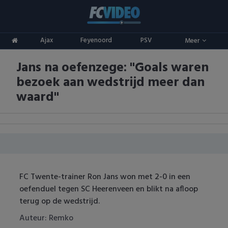
Clubs
Ajax
Feyenoord
PSV
Meer
ADO Den Haag
Competities
Jans na oefenzege: ''Goals waren
Ajax
Eredivisie
Oranje
bezoek aan wedstrijd meer dan
AZ
Keuken Kampioen Divisie
Goals & Samenvattingen
waard''
Excelsior
KNVB Beker
FC Groningen
2e Divisie
FC Twente
Vrouwenvoetbal
FC Twente-trainer Ron Jans won met 2-0 in een
FC Utrecht
Champions League
oefenduel tegen SC Heerenveen en blikt na afloop
terug op de wedstrijd.
Feyenoord
Europa League
Auteur: Remko