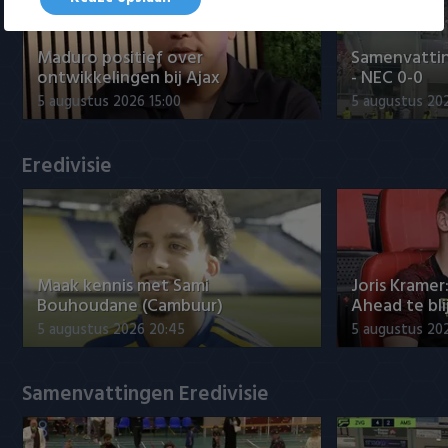
Willem II
Maduro positief over
Samenvattin
ontwikkelingen bij Ajax
- NEC 0-0
5 augustus 2026 15:00
5 augustus 20
Eredivisie
Maak kennis met Sami
Joris Kramer
Bouhoudane (Cambuur)
Ahead te bli
5 augustus 2026 20:45
5 augustus 20
Samenvattingen Eredivisie