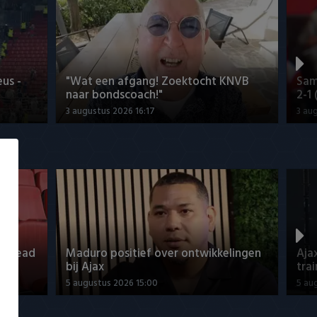
us -
"Wat een afgang! Zoektocht KNVB
Sam
naar bondscoach!"
2-1
3 augustus 2026 16:17
3 au
o Ahead
Maduro positief over ontwikkelingen
Aja
bij Ajax
tra
5 augustus 2026 15:00
5 au