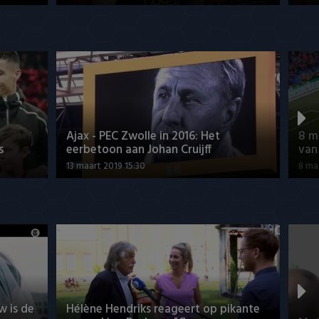
Ajax - PEC Zwolle in 2016: Het
8 m
s
eerbetoon aan Johan Cruijff
van
13 maart 2019 15:30
8 ma
w is de
Hélène Hendriks reageert op pikante