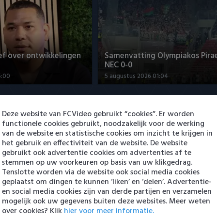
ef over ontwikkelingen
Samenvatting Olympiakos Pirae
NEC 0-0
5:00
5 augustus 2026 01:04
Deze website van FCVideo gebruikt “cookies”. Er worden
functionele cookies gebruikt, noodzakelijk voor de werking
van de website en statistische cookies om inzicht te krijgen in
het gebruik en effectiviteit van de website. De website
gebruikt ook advertentie cookies om advertenties af te
stemmen op uw voorkeuren op basis van uw klikgedrag.
Tenslotte worden via de website ook social media cookies
met Sami Bouhoudane
Joris Kramer: "Doel is om bij G
geplaatst om dingen te kunnen ‘liken’ en ‘delen’. Advertentie-
te blijven"
en social media cookies zijn van derde partijen en verzamelen
0:45
5 augustus 2026 20:09
mogelijk ook uw gegevens buiten deze websites. Meer weten
over cookies? Klik
hier voor meer informatie.