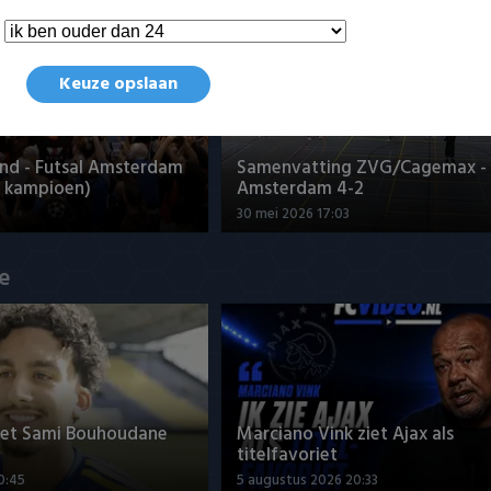
en Eredivisie
Keuze opslaan
nd - Futsal Amsterdam
Samenvatting ZVG/Cagemax - 
 kampioen)
Amsterdam 4-2
30 mei 2026 17:03
ue
met Sami Bouhoudane
Marciano Vink ziet Ajax als
titelfavoriet
0:45
5 augustus 2026 20:33