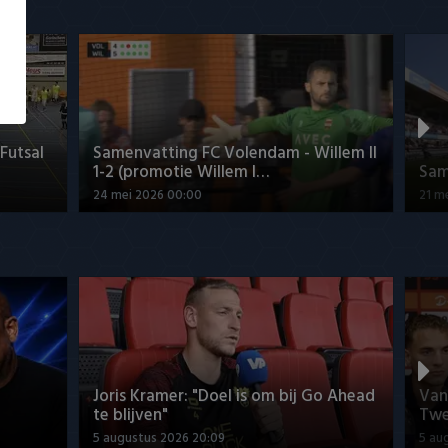
Futsal
Samenvatting FC Volendam - Willem II
1-2 (promotie Willem I…
Sam
24 mei 2026 00:00
21 m
Joris Kramer: "Doel is om bij Go Ahead
Van
te blijven"
Twe
5 augustus 2026 20:09
5 au