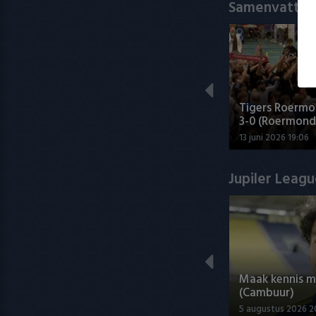
Samenvatting
Tigers Roermo
3-0 (Roermond
13 juni 2026 19:06
Jupiler Leag
Maak kennis 
(Cambuur)
5 augustus 2026 2