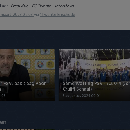
Tags:
,
,
Eredivisie
FC Twente
Interviews
 maart 2023 22:03
via
1Twente Enschede
r PSV: pak slaag voor
Samenvatting PSV - AZ 0-4 (Jo
n
Cruijff Schaal)
1:03
3 augustus 2026 00:01
en