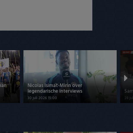
han
Nicolas Isimat-Mirin over
legendarische interviews
Sam
30 juli 2026 15:00
28 ju