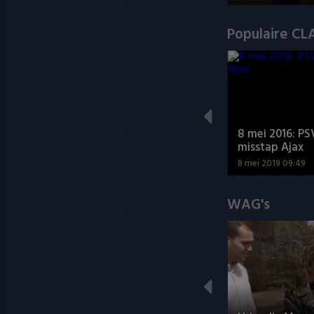
Populaire CL
8 mei 2016: PS
misstap Ajax
8 mei 2019 09:49
WAG's