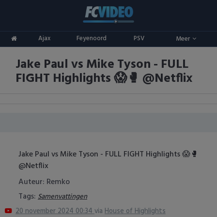
Clubs
Ajax
Feyenoord
PSV
Meer
ADO Den Haag
Competities
Jake Paul vs Mike Tyson - FULL
Ajax
Eredivisie
Oranje
FIGHT Highlights 😱🥊 @Netflix
AZ
Keuken Kampioen Divisie
Goals & Samenvattingen
Excelsior
KNVB Beker
FC Groningen
2e Divisie
Jake Paul vs Mike Tyson - FULL FIGHT Highlights 😱🥊
FC Twente
Vrouwenvoetbal
@Netflix
FC Utrecht
Champions League
Auteur: Remko
Tags:
Samenvattingen
Feyenoord
Europa League
20 november 2024 00:34
via
House of Highlights