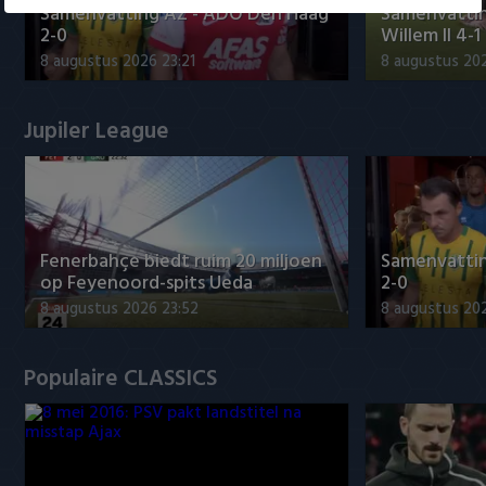
Samenvatting AZ - ADO Den Haag
Samenvattin
2-0
Willem II 4-1
8 augustus 2026 23:21
8 augustus 202
Jupiler League
Fenerbahçe biedt ruim 20 miljoen
Samenvatti
op Feyenoord-spits Ueda
2-0
8 augustus 2026 23:52
8 augustus 202
Populaire CLASSICS