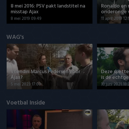
8 mei 2016: PSV pakt landstitel na
Ronaldo en
misstap Ajax
onderonsje 
8 mei 2019 09:49
11 april 2019 12
WAG's
Vriendin Marcus Pedersen voor
Deze spett
Ajax?
is de echtg
5 mei 2023 17:00
10 juni 2021 18:
Voetbal Inside