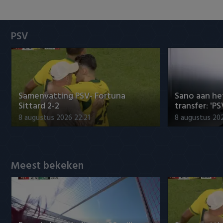
Heracles Almelo
Conference League
NAC Breda
PSV
PEC Zwolle
PSV
Samenvatting PSV- Fortuna
Sano aan he
Roda JC
Sittard 2-2
transfer: 'P
8 augustus 2026 22:21
8 augustus 202
SC Heerenveen
Sparta
Meest bekeken
Vitesse
VVV Venlo