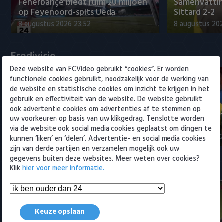
Willem II
Fenerbahçe biedt ruim 20 miljoen
Samenvattin
op Feyenoord-spits Ueda
Sittard 2-2
8 augustus 2026 23:52
8 augustus 202
Eredivisie
Deze website van FCVideo gebruikt “cookies”. Er worden
functionele cookies gebruikt, noodzakelijk voor de werking van
de website en statistische cookies om inzicht te krijgen in het
gebruik en effectiviteit van de website. De website gebruikt
ook advertentie cookies om advertenties af te stemmen op
Fenerbahçe biedt ruim 20 miljoen
Samenvatti
uw voorkeuren op basis van uw klikgedrag. Tenslotte worden
op Feyenoord-spits Ueda
2-0
via de website ook social media cookies geplaatst om dingen te
8 augustus 2026 23:52
8 augustus 202
kunnen ‘liken’ en ‘delen’. Advertentie- en social media cookies
zijn van derde partijen en verzamelen mogelijk ook uw
gegevens buiten deze websites. Meer weten over cookies?
Samenvattingen Eredivisie
Klik
hier voor meer informatie.
Keuze opslaan