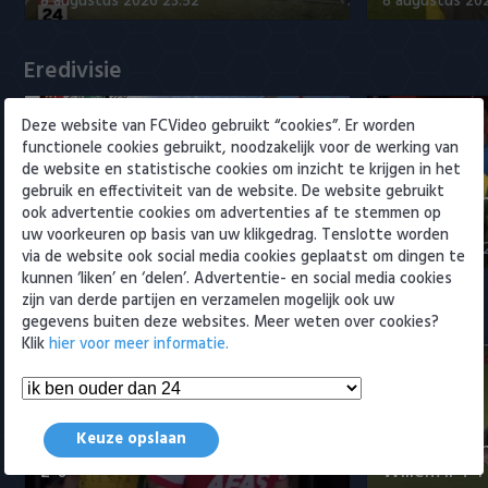
8 augustus 2026 23:52
8 augustus 202
Willem II
Eredivisie
Deze website van FCVideo gebruikt “cookies”. Er worden
functionele cookies gebruikt, noodzakelijk voor de werking van
de website en statistische cookies om inzicht te krijgen in het
gebruik en effectiviteit van de website. De website gebruikt
Fenerbahçe biedt ruim 20 miljoen
Samenvatti
ook advertentie cookies om advertenties af te stemmen op
op Feyenoord-spits Ueda
2-0
uw voorkeuren op basis van uw klikgedrag. Tenslotte worden
8 augustus 2026 23:52
8 augustus 202
via de website ook social media cookies geplaatst om dingen te
kunnen ‘liken’ en ‘delen’. Advertentie- en social media cookies
zijn van derde partijen en verzamelen mogelijk ook uw
Samenvattingen Eredivisie
gegevens buiten deze websites. Meer weten over cookies?
Klik
hier voor meer informatie.
Keuze opslaan
Samenvatting AZ - ADO Den Haag
Samenvattin
2-0
Willem II 4-1