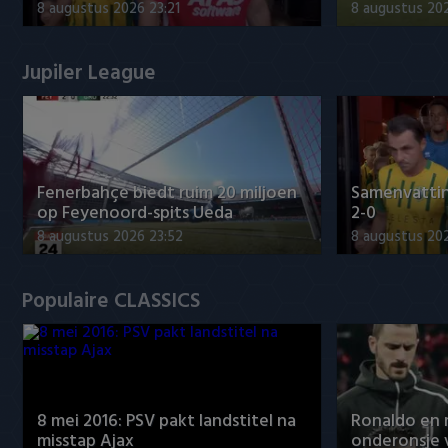
8 augustus 2026 23:21
8 augustus 202
Jupiler League
Fenerbahçe biedt ruim 20 miljoen
Samenvatti
op Feyenoord-spits Ueda
2-0
8 augustus 2026 23:52
8 augustus 202
Populaire CLASSICS
8 mei 2016: PSV pakt landstitel na
Ronaldo en
misstap Ajax
onderonsje 