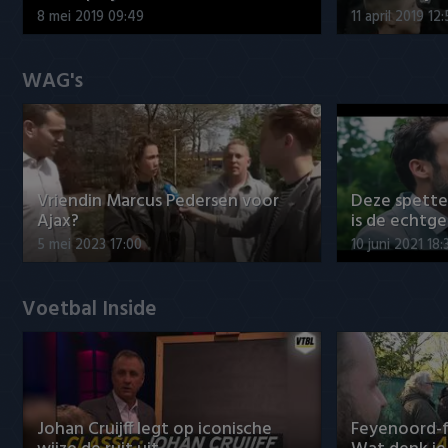
8 mei 2019 09:49
11 april 2019 12
WAG's
Vriendin Marcus Pedersen voor
Deze spett
Ajax?
is de echtg
5 mei 2023 17:00
10 juni 2021 18:
Voetbal Inside
Johan Cruijff legt op iconische
Feyenoord-f