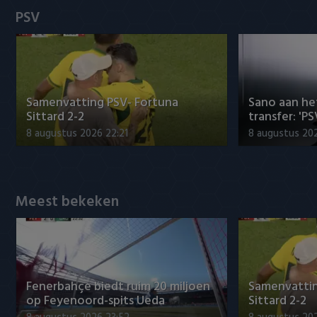
Heracles Almelo
Conference League
PSV
NAC Breda
PEC Zwolle
Samenvatting PSV- Fortuna
Sano aan he
PSV
Sittard 2-2
transfer: 'P
8 augustus 2026 22:21
8 augustus 202
Roda JC
SC Heerenveen
Meest bekeken
Sparta
Vitesse
VVV Venlo
Fenerbahçe biedt ruim 20 miljoen
Samenvattin
op Feyenoord-spits Ueda
Sittard 2-2