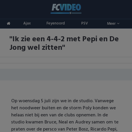
Clubs
Ajax
Feyenoord
PSV
Meer
ADO Den Haag
Competities
''Ik zie een 4-4-2 met Pepi en De
Ajax
Eredivisie
Oranje
Jong wel zitten''
AZ
Keuken Kampioen Divisie
Goals & Samenvattingen
Excelsior
KNVB Beker
FC Groningen
2e Divisie
FC Twente
Vrouwenvoetbal
Op woensdag 5 juli zijn we in de studio. Vanwege
het noodweer buiten en de storm Poly konden we
FC Utrecht
Champions League
helaas niet bij een van de clubs opnemen. In de
studio kwamen Bruce, Neal en Audrey samen om te
Feyenoord
Europa League
praten over de persco van Peter Bosz, Ricardo Pepi,