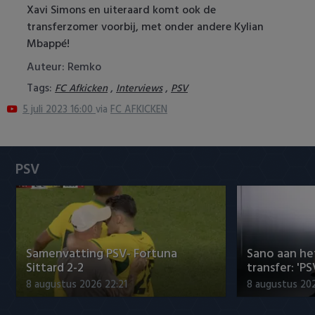
Xavi Simons en uiteraard komt ook de
Heracles Almelo
Conference League
transferzomer voorbij, met onder andere Kylian
Mbappé!
NAC Breda
Auteur: Remko
PEC Zwolle
Tags:
,
,
FC Afkicken
Interviews
PSV
5 juli 2023 16:00
via
FC AFKICKEN
PSV
Roda JC
PSV
SC Heerenveen
Sparta
Vitesse
Samenvatting PSV- Fortuna
Sano aan he
Sittard 2-2
transfer: 'P
VVV Venlo
8 augustus 2026 22:21
8 augustus 202