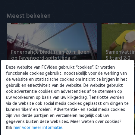
Willem II
Meest bekeken
Fenerbahçe biedt ruim 20 miljoen
Samenvattin
op Feyenoord-spits Ueda
Sittard 2-2
8 augustus 2026 23:52
8 augustus 202
Deze website van FCVideo gebruikt “cookies”. Er worden
functionele cookies gebruikt, noodzakelijk voor de werking van
de website en statistische cookies om inzicht te krijgen in het
Eredivisie
gebruik en effectiviteit van de website. De website gebruikt
ook advertentie cookies om advertenties af te stemmen op
uw voorkeuren op basis van uw klikgedrag. Tenslotte worden
via de website ook social media cookies geplaatst om dingen te
kunnen ‘liken’ en ‘delen’. Advertentie- en social media cookies
zijn van derde partijen en verzamelen mogelijk ook uw
Fenerbahçe biedt ruim 20 miljoen
Samenvatti
gegevens buiten deze websites. Meer weten over cookies?
op Feyenoord-spits Ueda
2-0
Klik
hier voor meer informatie.
8 augustus 2026 23:52
8 augustus 202