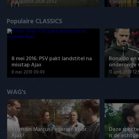
8 augustus 2026 23:52
8 augustus 202
Populaire CLASSICS
8 mei 2016: PSV pakt landstitel na
Ronaldo en
misstap Ajax
onderonsje 
8 mei 2019 09:49
11 april 2019 12
WAG's
Vriendin Marcus Pedersen voor
Deze spett
Ajax?
is de echtg