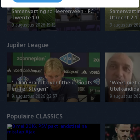
Samenvatting sc Heerenveen - FC
Samenvattin
Twente 1-0
Utrecht 2-1
9 augustus 2026 19:15
9 augustus 202
Jupiler League
"Julian Brandt over fitheid, Godts
"Weet niet 
en Ter Stegen"
titelkandida
9 augustus 2026 22:57
9 augustus 20
Populaire CLASSICS