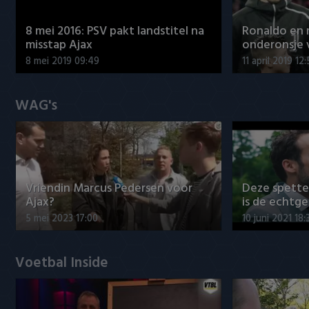
8 mei 2016: PSV pakt landstitel na
Ronaldo en
misstap Ajax
onderonsje 
8 mei 2019 09:49
11 april 2019 12
WAG's
Vriendin Marcus Pedersen voor
Deze spett
Ajax?
is de echtg
5 mei 2023 17:00
10 juni 2021 18:
Voetbal Inside