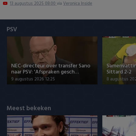
13 augustus 2025 08:00
via
Veronica Inside
Heracles Almelo
Conference League
NAC Breda
PSV
PEC Zwolle
PSV
Roda JC
NEC-directeur over transfer Sano
Samenvattin
naar PSV: 'Afspraken gesch…
Sittard 2-2
SC Heerenveen
9 augustus 2026 12:25
8 augustus 202
Sparta
Meest bekeken
Vitesse
VVV Venlo