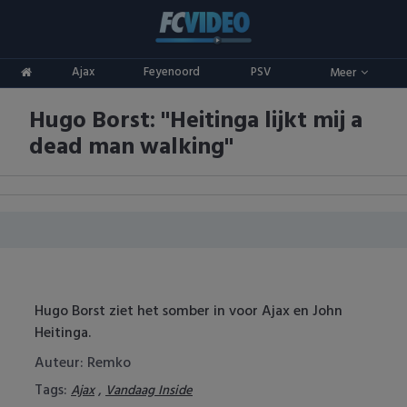
Clubs
Ajax
Feyenoord
PSV
Meer
ADO Den Haag
Competities
Hugo Borst: "Heitinga lijkt mij a
Ajax
Eredivisie
Oranje
dead man walking"
AZ
Keuken Kampioen Divisie
Goals & Samenvattingen
Excelsior
KNVB Beker
FC Groningen
2e Divisie
FC Twente
Vrouwenvoetbal
Hugo Borst ziet het somber in voor Ajax en John
Heitinga.
FC Utrecht
Champions League
Auteur: Remko
Feyenoord
Europa League
Tags:
,
Ajax
Vandaag Inside