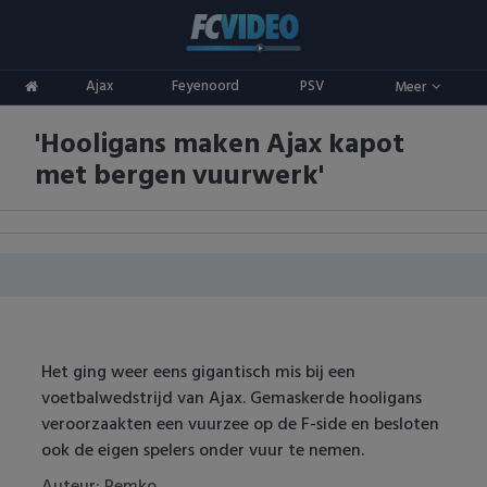
Clubs
Ajax
Feyenoord
PSV
Meer
ADO Den Haag
Competities
'Hooligans maken Ajax kapot
Ajax
Eredivisie
Oranje
met bergen vuurwerk'
AZ
Keuken Kampioen Divisie
Goals & Samenvattingen
Excelsior
KNVB Beker
FC Groningen
2e Divisie
FC Twente
Vrouwenvoetbal
Het ging weer eens gigantisch mis bij een
voetbalwedstrijd van Ajax. Gemaskerde hooligans
FC Utrecht
Champions League
veroorzaakten een vuurzee op de F-side en besloten
ook de eigen spelers onder vuur te nemen.
Feyenoord
Europa League