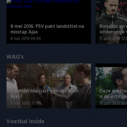
8 mei 2016: PSV pakt landstitel na
Ronaldo en
misstap Ajax
onderonsje 
8 mei 2019 09:49
11 april 2019 12
WAG's
Vriendin Marcus Pedersen voor
Deze spett
Ajax?
is de echtg
5 mei 2023 17:00
10 juni 2021 18:
Voetbal Inside