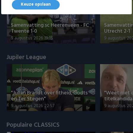
Keuze opslaan
Samenvatting sc Heerenveen - FC
Samenvattin
Twente 1-0
Utrecht 2-1
9 augustus 2026 19:15
9 augustus 202
Jupiler League
"Julian Brandt over fitheid, Godts
"Weet niet 
en Ter Stegen"
titelkandida
9 augustus 2026 22:57
9 augustus 20
Populaire CLASSICS