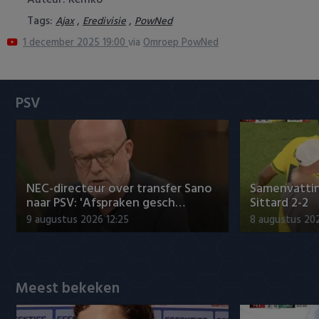
Auteur: Remko
Heracles Almelo
Conference League
Tags:
,
,
Ajax
Eredivisie
PowNed
1 december 2025 19:00
via
Omroep PowNed
NAC Breda
PEC Zwolle
PSV
PSV
Roda JC
SC Heerenveen
NEC-directeur over transfer Sano
Samenvattin
naar PSV: 'Afspraken gesch…
Sittard 2-2
Sparta
9 augustus 2026 12:25
8 augustus 202
Vitesse
Meest bekeken
VVV Venlo