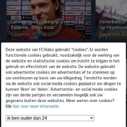
Willem II
Lammers vol onbegrip over rol bij
Fenerbahçe 
Twente: 'Dit is bizar'
op Feyenoor
9 augustus 2026 20:27
8 augustus 20
Deze website van FCVideo gebruikt “cookies”. Er worden
Eredivisie
functionele cookies gebruikt, noodzakelijk voor de werking van
de website en statistische cookies om inzicht te krijgen in het
gebruik en effectiviteit van de website. De website gebruikt
ook advertentie cookies om advertenties af te stemmen op
uw voorkeuren op basis van uw klikgedrag. Tenslotte worden
via de website ook social media cookies geplaatst om dingen te
"Julian Brandt over fitheid, Godts
"Weet niet 
kunnen ‘liken’ en ‘delen’. Advertentie- en social media cookies
en Ter Stegen"
titelkandida
zijn van derde partijen en verzamelen mogelijk ook uw
9 augustus 2026 22:57
9 augustus 20
gegevens buiten deze websites. Meer weten over cookies?
Klik
hier voor meer informatie.
Samenvattingen Eredivisie