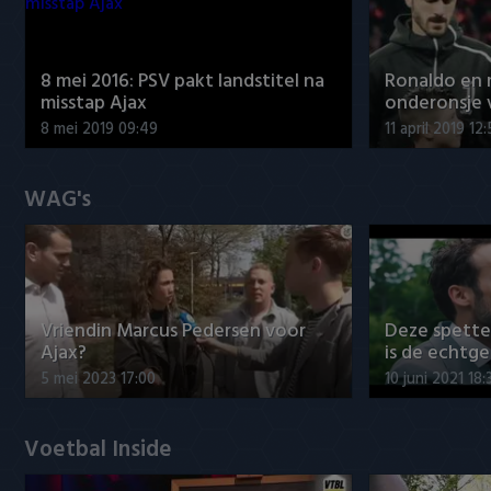
8 mei 2016: PSV pakt landstitel na
Ronaldo en
misstap Ajax
onderonsje 
8 mei 2019 09:49
11 april 2019 12
WAG's
Vriendin Marcus Pedersen voor
Deze spett
Ajax?
is de echtg
5 mei 2023 17:00
10 juni 2021 18:
Voetbal Inside