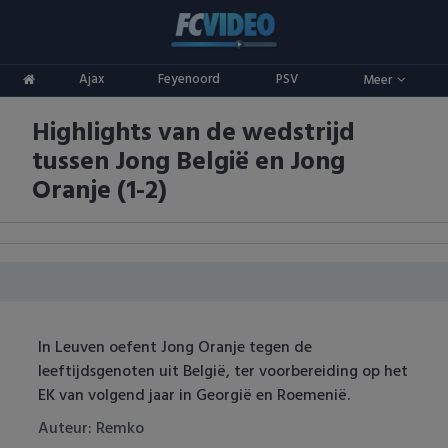
Clubs
Ajax
Feyenoord
PSV
Meer
ADO Den Haag
Competities
Highlights van de wedstrijd
Ajax
Eredivisie
Oranje
tussen Jong België en Jong
AZ
Keuken Kampioen Divisie
Goals & Samenvattingen
Oranje (1-2)
Excelsior
KNVB Beker
FC Groningen
2e Divisie
FC Twente
Vrouwenvoetbal
In Leuven oefent Jong Oranje tegen de
FC Utrecht
Champions League
leeftijdsgenoten uit België, ter voorbereiding op het
EK van volgend jaar in Georgië en Roemenië.
Feyenoord
Europa League
Auteur: Remko