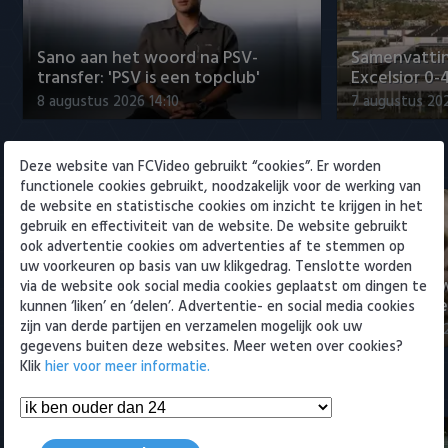
Willem II
Sano aan het woord na PSV-
Samenvattin
transfer: 'PSV is een topclub'
Excelsior 0-
8 augustus 2026 14:10
7 augustus 20
Eredivisie
Deze website van FCVideo gebruikt “cookies”. Er worden
functionele cookies gebruikt, noodzakelijk voor de werking van
de website en statistische cookies om inzicht te krijgen in het
gebruik en effectiviteit van de website. De website gebruikt
ook advertentie cookies om advertenties af te stemmen op
uw voorkeuren op basis van uw klikgedrag. Tenslotte worden
Sano aan het woord na PSV-
Nabeschouw
via de website ook social media cookies geplaatst om dingen te
transfer: 'PSV is een topclub'
Excelsior m
kunnen ‘liken’ en ‘delen’. Advertentie- en social media cookies
zijn van derde partijen en verzamelen mogelijk ook uw
8 augustus 2026 14:10
8 augustus 20
gegevens buiten deze websites. Meer weten over cookies?
Klik
hier voor meer informatie.
Samenvattingen Eredivisie