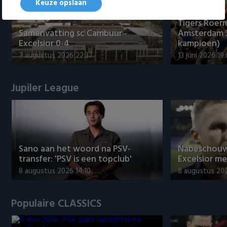
Keuze opslaan
Tigers Roerm
Samenvatting sc Cambuur -
Amsterdam 
Excelsior 0-4
kampioen)
7 augustus 2026 22:37
13 juni 2026 19
Jupiler League
Sano aan het woord na PSV-
Nabeschouw
transfer: 'PSV is een topclub'
Excelsior m
8 augustus 2026 14:10
8 augustus 20
Populaire CLASSICS