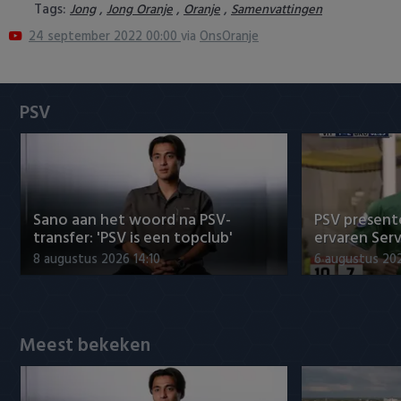
Tags:
,
,
,
Jong
Jong Oranje
Oranje
Samenvattingen
Heracles Almelo
Conference League
24 september 2022 00:00
via
OnsOranje
NAC Breda
PEC Zwolle
PSV
PSV
Roda JC
Sano aan het woord na PSV-
PSV presente
SC Heerenveen
transfer: 'PSV is een topclub'
ervaren Ser
8 augustus 2026 14:10
6 augustus 202
Sparta
Vitesse
Meest bekeken
VVV Venlo