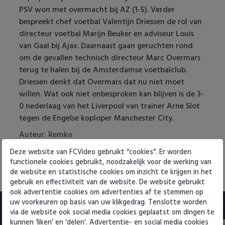
Heracles Almelo
Conference League
PSV won met overmacht bij AZ (1-5). Verder
bespreekt chef voetbal Valentijn Driessen de rol van
NAC Breda
directeur voetbal Marijn Beuker en adviseur Louis
van Gaal bij Ajax. Daarnaast gaan geruchten rond
PEC Zwolle
om de gevallen technisch directeur Marc Overmars
terug te halen bij de Amsterdamse voetbalclub.
PSV
Driessen denkt dat Overmars dat nu niet moet
willen. Wat ook niet onbesproken kan blijven is de 3-
Roda JC
0 nederlaag van het Liverpool van trainer Arne Slot
tegen de Engelse koploper Manchester City.
SC Heerenveen
Auteur: Remko
Tags:
,
,
Ajax
De Telegraaf
Eredivisie
Deze website van FCVideo gebruikt “cookies”. Er worden
Sparta
functionele cookies gebruikt, noodzakelijk voor de werking van
10 november 2025 14:44
via
Telesport
de website en statistische cookies om inzicht te krijgen in het
Vitesse
gebruik en effectiviteit van de website. De website gebruikt
ook advertentie cookies om advertenties af te stemmen op
VVV Venlo
uw voorkeuren op basis van uw klikgedrag. Tenslotte worden
PSV
via de website ook social media cookies geplaatst om dingen te
kunnen ‘liken’ en ‘delen’. Advertentie- en social media cookies