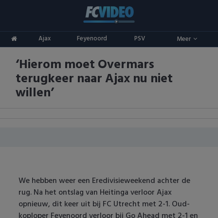
Clubs
Ajax
Feyenoord
PSV
Meer
ADO Den Haag
Competities
‘Hierom moet Overmars
Ajax
Eredivisie
Oranje
terugkeer naar Ajax nu niet
AZ
Keuken Kampioen Divisie
Goals & Samenvattingen
willen’
Excelsior
KNVB Beker
FC Groningen
2e Divisie
FC Twente
Vrouwenvoetbal
FC Utrecht
Champions League
We hebben weer een Eredivisieweekend achter de
rug. Na het ontslag van Heitinga verloor Ajax
Feyenoord
Europa League
opnieuw, dit keer uit bij FC Utrecht met 2-1. Oud-
koploper Feyenoord verloor bij Go Ahead met 2-1 en