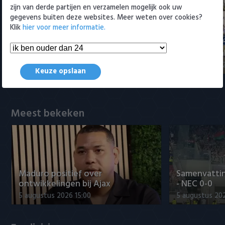
Willem II
zijn van derde partijen en verzamelen mogelijk ook uw
gegevens buiten deze websites. Meer weten over cookies?
Klik
hier voor meer informatie.
Rampstart voor PSV: pak slaag
Samenvattin
voor landskampioen
Cruijff Schaa
3 augustus 2026 01:03
3 augustus 202
Keuze opslaan
Meest bekeken
Maduro positief over
Samenvattin
ontwikkelingen bij Ajax
- NEC 0-0
5 augustus 2026 15:00
5 augustus 20