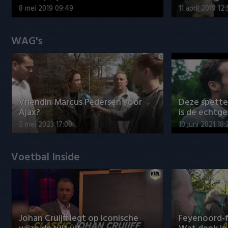
8 mei 2019 09:49
11 april 2019 12
WAG's
Vriendin Marcus Pedersen voor
Deze spett
Ajax?
is de echtg
5 mei 2023 17:00
10 juni 2021 18:
Voetbal Inside
Johan Cruijff legt op iconische
Feyenoord-f