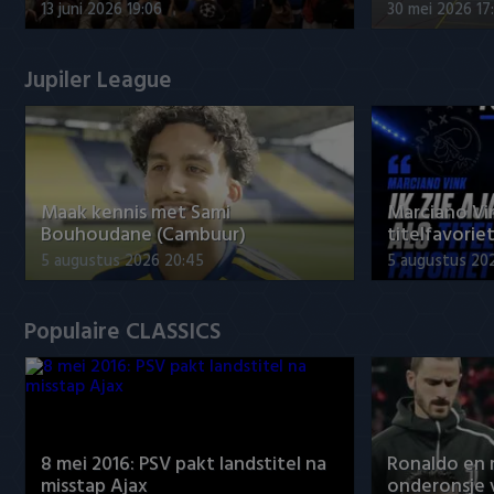
13 juni 2026 19:06
30 mei 2026 17
Jupiler League
Maak kennis met Sami
Marciano Vin
Bouhoudane (Cambuur)
titelfavorie
5 augustus 2026 20:45
5 augustus 20
Populaire CLASSICS
8 mei 2016: PSV pakt landstitel na
Ronaldo en
misstap Ajax
onderonsje 