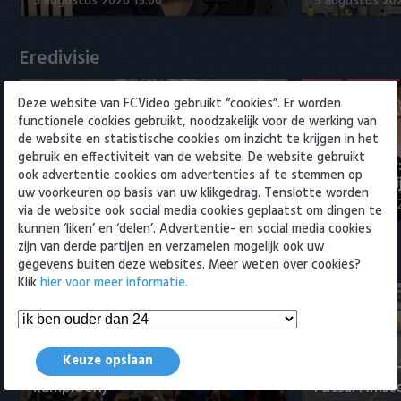
5 augustus 2026 15:00
5 augustus 20
Willem II
Eredivisie
Deze website van FCVideo gebruikt “cookies”. Er worden
functionele cookies gebruikt, noodzakelijk voor de werking van
de website en statistische cookies om inzicht te krijgen in het
gebruik en effectiviteit van de website. De website gebruikt
Maak kennis met Sami
Joris Kramer
ook advertentie cookies om advertenties af te stemmen op
Bouhoudane (Cambuur)
Ahead te bli
uw voorkeuren op basis van uw klikgedrag. Tenslotte worden
5 augustus 2026 20:45
5 augustus 20
via de website ook social media cookies geplaatst om dingen te
kunnen ‘liken’ en ‘delen’. Advertentie- en social media cookies
zijn van derde partijen en verzamelen mogelijk ook uw
Samenvattingen Eredivisie
gegevens buiten deze websites. Meer weten over cookies?
Klik
hier voor meer informatie.
Tigers Roermond - Futsal
Keuze opslaan
Amsterdam 3-0 (Roermond
Samenvatti
kampioen)
Futsal Amst