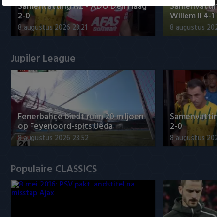
Samenvatting AZ - ADO Den Haag
Samenvattin
2-0
Willem II 4-1
8 augustus 2026 23:21
8 augustus 202
Jupiler League
Fenerbahçe biedt ruim 20 miljoen
Samenvatti
op Feyenoord-spits Ueda
2-0
8 augustus 2026 23:52
8 augustus 202
Populaire CLASSICS