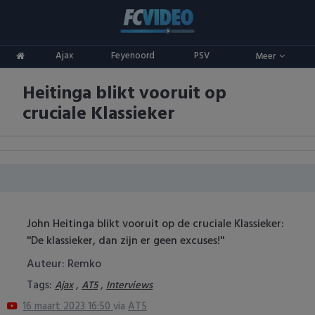
Clubs
Ajax
Feyenoord
PSV
Meer
ADO Den Haag
Competities
Heitinga blikt vooruit op
Ajax
Eredivisie
Oranje
cruciale Klassieker
AZ
Keuken Kampioen Divisie
Goals & Samenvattingen
Excelsior
KNVB Beker
FC Groningen
2e Divisie
John Heitinga blikt vooruit op de cruciale Klassieker:
FC Twente
Vrouwenvoetbal
''De klassieker, dan zijn er geen excuses!''
FC Utrecht
Champions League
Auteur: Remko
Tags:
,
,
Ajax
AT5
Interviews
Feyenoord
Europa League
16 maart 2023 16:50
via
AT5