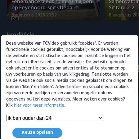
Willem II
Fenerbahçe biedt ruim 20 miljoen
Samenvattin
op Feyenoord-spits Ueda
Sittard 2-2
8 augustus 2026 23:52
8 augustus 202
Eredivisie
Deze website van FCVideo gebruikt “cookies”. Er worden
functionele cookies gebruikt, noodzakelijk voor de werking van
de website en statistische cookies om inzicht te krijgen in het
gebruik en effectiviteit van de website. De website gebruikt
ook advertentie cookies om advertenties af te stemmen op
Fenerbahçe biedt ruim 20 miljoen
Samenvatti
uw voorkeuren op basis van uw klikgedrag. Tenslotte worden
op Feyenoord-spits Ueda
2-0
via de website ook social media cookies geplaatst om dingen te
8 augustus 2026 23:52
8 augustus 202
kunnen ‘liken’ en ‘delen’. Advertentie- en social media cookies
zijn van derde partijen en verzamelen mogelijk ook uw
gegevens buiten deze websites. Meer weten over cookies?
Samenvattingen Eredivisie
Klik
hier voor meer informatie.
Keuze opslaan