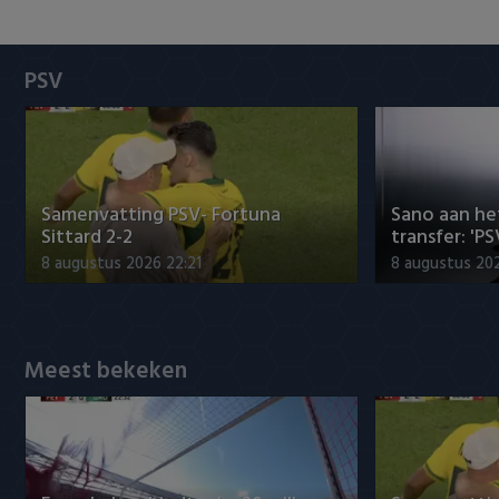
Heracles Almelo
Conference League
NAC Breda
PSV
PEC Zwolle
PSV
Samenvatting PSV- Fortuna
Sano aan he
Roda JC
Sittard 2-2
transfer: 'P
8 augustus 2026 22:21
8 augustus 202
SC Heerenveen
Sparta
Meest bekeken
Vitesse
VVV Venlo