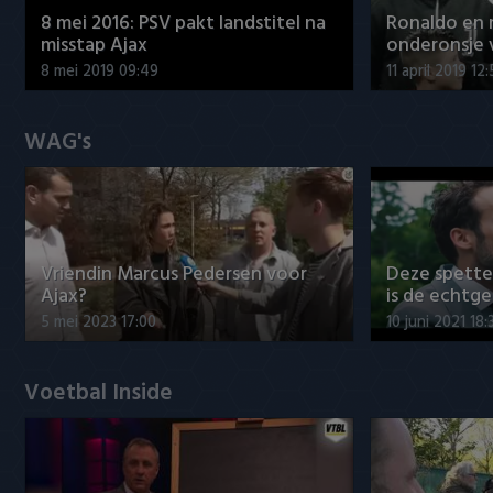
8 mei 2016: PSV pakt landstitel na
Ronaldo en
misstap Ajax
onderonsje 
8 mei 2019 09:49
11 april 2019 12
WAG's
Vriendin Marcus Pedersen voor
Deze spett
Ajax?
is de echtg
5 mei 2023 17:00
10 juni 2021 18:
Voetbal Inside