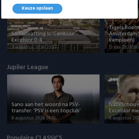
Keuze opslaan
Tigers Roerm
Samenvatting sc Cambuur -
Amsterdam 
Excelsior 0-4
kampioen)
7 augustus 2026 22:37
13 juni 2026 19
Jupiler League
Sano aan het woord na PSV-
Nabeschouw
transfer: 'PSV is een topclub'
Excelsior m
8 augustus 2026 14:10
8 augustus 20
Populaire CLASSICS