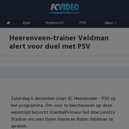
Clubs
Ajax
Feyenoord
PSV
Meer
ADO Den Haag
Competities
Heerenveen-trainer Veldman
Ajax
Eredivisie
Oranje
alert voor duel met PSV
AZ
Keuken Kampioen Divisie
Goals & Samenvattingen
Excelsior
KNVB Beker
FC Groningen
2e Divisie
FC Twente
Vrouwenvoetbal
Zaterdag 6 december staat SC Heerenveen - PSV op
het programma. Om voor te beschouwen op deze
FC Utrecht
Champions League
wedstrijd bezocht VoetbalPrimeur het Abe Lenstra
Stadion om met Dylan Vente en Robin Veldman te
Feyenoord
Europa League
spreken.