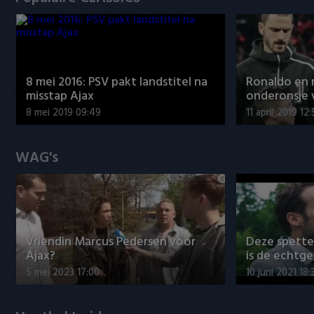
8 mei 2016: PSV pakt landstitel na
Ronaldo en
misstap Ajax
onderonsje 
8 mei 2019 09:49
11 april 2019 12
WAG's
Vriendin Marcus Pedersen voor
Deze spett
Ajax?
is de echtg
5 mei 2023 17:00
10 juni 2021 18: