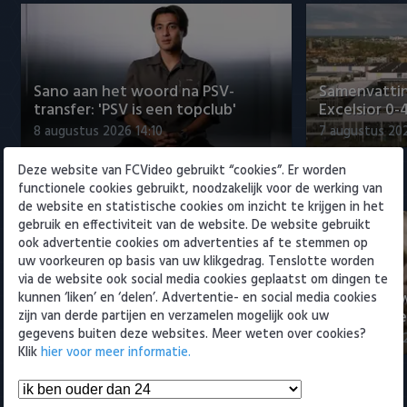
Willem II
Sano aan het woord na PSV-
Samenvattin
transfer: 'PSV is een topclub'
Excelsior 0-
8 augustus 2026 14:10
7 augustus 20
Deze website van FCVideo gebruikt “cookies”. Er worden
Eredivisie
functionele cookies gebruikt, noodzakelijk voor de werking van
de website en statistische cookies om inzicht te krijgen in het
gebruik en effectiviteit van de website. De website gebruikt
ook advertentie cookies om advertenties af te stemmen op
uw voorkeuren op basis van uw klikgedrag. Tenslotte worden
via de website ook social media cookies geplaatst om dingen te
Sano aan het woord na PSV-
Nabeschouw
kunnen ‘liken’ en ‘delen’. Advertentie- en social media cookies
transfer: 'PSV is een topclub'
Excelsior m
zijn van derde partijen en verzamelen mogelijk ook uw
gegevens buiten deze websites. Meer weten over cookies?
8 augustus 2026 14:10
8 augustus 20
Klik
hier voor meer informatie.
Samenvattingen Eredivisie