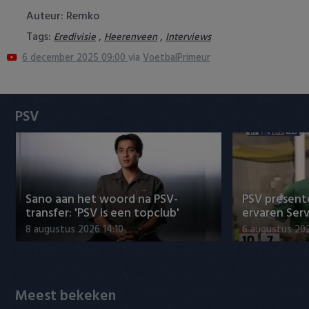
Heracles Almelo
Conference League
Auteur: Remko
Tags:
,
,
Eredivisie
Heerenveen
Interviews
NAC Breda
6 december 2025 09:00
via
VoetbalPrimeur
PEC Zwolle
PSV
PSV
Roda JC
SC Heerenveen
Sano aan het woord na PSV-
PSV presente
Sparta
transfer: 'PSV is een topclub'
ervaren Ser
8 augustus 2026 14:10
6 augustus 202
Vitesse
VVV Venlo
Meest bekeken