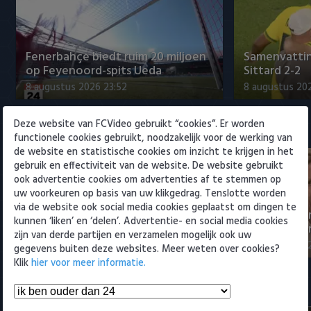
Willem II
Fenerbahçe biedt ruim 20 miljoen
Samenvattin
op Feyenoord-spits Ueda
Sittard 2-2
8 augustus 2026 23:52
8 augustus 202
Deze website van FCVideo gebruikt “cookies”. Er worden
Eredivisie
functionele cookies gebruikt, noodzakelijk voor de werking van
de website en statistische cookies om inzicht te krijgen in het
gebruik en effectiviteit van de website. De website gebruikt
ook advertentie cookies om advertenties af te stemmen op
uw voorkeuren op basis van uw klikgedrag. Tenslotte worden
via de website ook social media cookies geplaatst om dingen te
NEC-directeur over transfer Sano
Eredivisie-di
kunnen ‘liken’ en ‘delen’. Advertentie- en social media cookies
naar PSV: 'Afspraken gesch…
Spanje om t
zijn van derde partijen en verzamelen mogelijk ook uw
9 augustus 2026 12:25
9 augustus 202
gegevens buiten deze websites. Meer weten over cookies?
Klik
hier voor meer informatie.
Samenvattingen Eredivisie