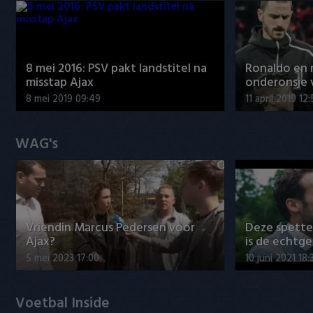
8 mei 2016: PSV pakt landstitel na
Ronaldo en
misstap Ajax
onderonsje 
8 mei 2019 09:49
11 april 2019 12
WAG's
Vriendin Marcus Pedersen voor
Deze spett
Ajax?
is de echtg
5 mei 2023 17:00
10 juni 2021 18:
Voetbal Inside