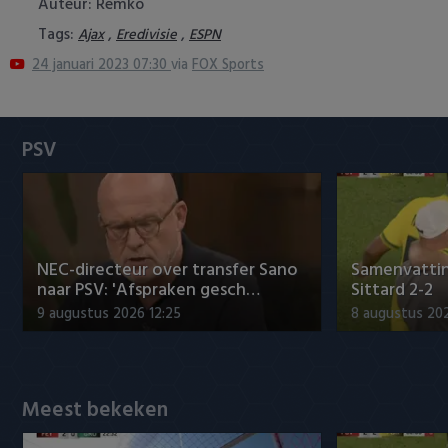
Auteur: Remko
Heracles Almelo
Conference League
Tags:
,
,
Ajax
Eredivisie
ESPN
24 januari 2023 07:30
via
FOX Sports
NAC Breda
PEC Zwolle
PSV
PSV
Roda JC
SC Heerenveen
NEC-directeur over transfer Sano
Samenvattin
naar PSV: 'Afspraken gesch…
Sittard 2-2
Sparta
9 augustus 2026 12:25
8 augustus 202
Vitesse
VVV Venlo
Meest bekeken