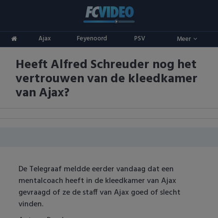
Clubs
Ajax
Feyenoord
PSV
Meer
ADO Den Haag
Competities
Heeft Alfred Schreuder nog het
Ajax
Eredivisie
Oranje
vertrouwen van de kleedkamer
AZ
Keuken Kampioen Divisie
Goals & Samenvattingen
van Ajax?
Excelsior
KNVB Beker
FC Groningen
2e Divisie
FC Twente
Vrouwenvoetbal
De Telegraaf meldde eerder vandaag dat een
FC Utrecht
Champions League
mentalcoach heeft in de kleedkamer van Ajax
gevraagd of ze de staff van Ajax goed of slecht
Feyenoord
Europa League
vinden.