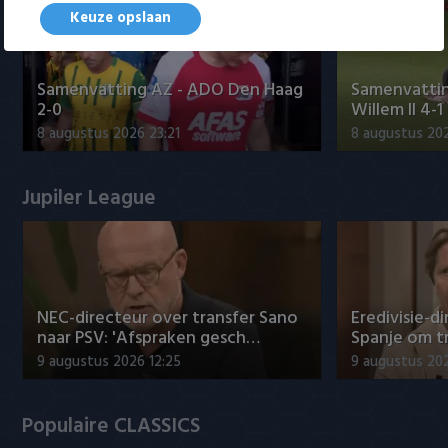
Keuze opslaan
Samenvatting AZ - ADO Den Haag
Samenvattin
2-0
Willem II 4-1
8 augustus 2026 23:21
8 augustus 202
Jupiler League
NEC-directeur over transfer Sano
Eredivisie-di
naar PSV: 'Afspraken gesch…
Spanje om t
9 augustus 2026 12:25
9 augustus 202
Populaire CLASSICS