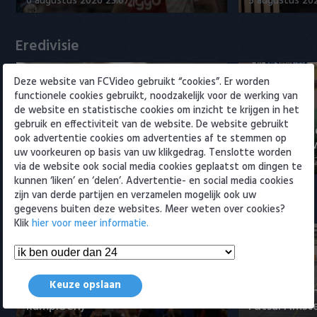
6 augustus 2026 23:07
5 augustus 202
Willem II
Eredivisie
Deze website van FCVideo gebruikt “cookies”. Er worden
functionele cookies gebruikt, noodzakelijk voor de werking van
de website en statistische cookies om inzicht te krijgen in het
gebruik en effectiviteit van de website. De website gebruikt
Voorbeschouwing Cambuur-
PSV presente
ook advertentie cookies om advertenties af te stemmen op
Excelsior met Plat en El Arguioui
ervaren Ser
uw voorkeuren op basis van uw klikgedrag. Tenslotte worden
6 augustus 2026 18:49
6 augustus 202
via de website ook social media cookies geplaatst om dingen te
kunnen ‘liken’ en ‘delen’. Advertentie- en social media cookies
zijn van derde partijen en verzamelen mogelijk ook uw
Samenvattingen Eredivisie
gegevens buiten deze websites. Meer weten over cookies?
Klik
hier voor meer informatie.
Tigers Roermond - Futsal
Keuze opslaan
Amsterdam 3-0 (Roermond
Samenvatti
kampioen)
Futsal Amst