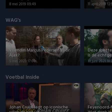
8 mei 2019 09:49
11 april 2019 12
WAG's
Vriendin Marcus Pedersen voor
Deze spett
Ajax?
is de echtg
5 mei 2023 17:00
10 juni 2021 18:
Voetbal Inside
Johan Cruijff legt op iconische
Feyenoord-f