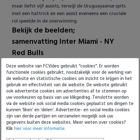
Heracles Almelo
Conference League
maar liefst vijf assists, terwijl de Uruguayaanse spits
met een hattrick en een assist eveneens een cruciale
NAC Breda
rol speelde in de overwinning.
Bekijk de beelden;
PEC Zwolle
samenvatting Inter Miami - NY
PSV
Red Bulls
Inter Miami begon traag aan het duel in de nacht
Roda JC
Deze website van FCVideo gebruikt “cookies”. Er worden
van zaterdag op zondag, met een doelpunt van
functionele cookies gebruikt, noodzakelijk voor de werking van
Dante Vanzeir na een half uur spelen waardoor ze
de website en statistische cookies om inzicht te krijgen in het
SC Heerenveen
met een achterstand de rust ingingen. Maar toen
gebruik en effectiviteit van de website. De website gebruikt
ook advertentie cookies om advertenties af te stemmen op
kwam de Messi-show tot leven. Bekijk de beelden
Sparta
uw voorkeuren op basis van uw klikgedrag. Tenslotte worden
Direct na rust leverde Messi van veraf een perfecte
via de website ook social media cookies geplaatst om dingen te
pass op Matias Rojas, die met een prachtige treffer
kunnen ‘liken’ en ‘delen’. Advertentie- en social media cookies
Vitesse
gelijkmaakte. Amper twee minuten later was Messi
zijn van derde partijen en verzamelen mogelijk ook uw
zelf aan het eind van een aanval, opgezet door
gegevens buiten deze websites. Meer weten over cookies?
VVV Venlo
Klik
hier voor meer informatie.
Suarez na een fout van de tegenstander achterin.
Ruim een uur in de wedstrijd stuurde Messi met een