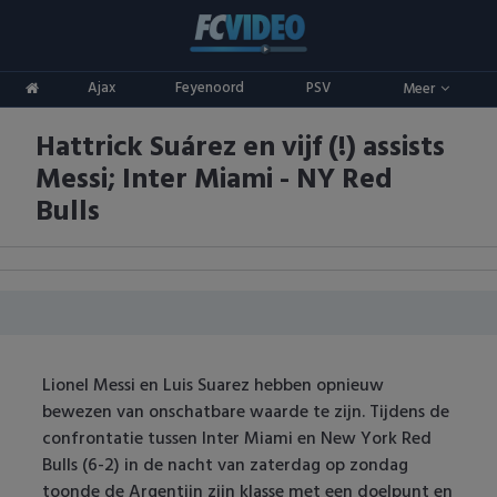
Clubs
Ajax
Feyenoord
PSV
Meer
ADO Den Haag
Competities
Hattrick Suárez en vijf (!) assists
Ajax
Eredivisie
Oranje
Messi; Inter Miami - NY Red
AZ
Keuken Kampioen Divisie
Goals & Samenvattingen
Bulls
Excelsior
KNVB Beker
FC Groningen
2e Divisie
FC Twente
Vrouwenvoetbal
Lionel Messi en Luis Suarez hebben opnieuw
FC Utrecht
Champions League
bewezen van onschatbare waarde te zijn. Tijdens de
confrontatie tussen Inter Miami en New York Red
Feyenoord
Europa League
Bulls (6-2) in de nacht van zaterdag op zondag
toonde de Argentijn zijn klasse met een doelpunt en