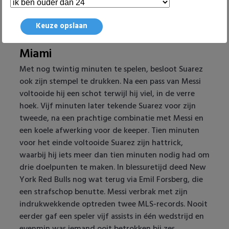
Willem II
briljante steekpass Rojas alleen op de keeper af, die
koelbloedig zijn tweede van de avond maakte.
Keuze opslaan
Hattrick Luis Suárez tegen Inter
Miami
Met nog twintig minuten te spelen, besloot Suarez
ook zijn stempel te drukken. Na een pass van Messi
voltooide hij een schot terwijl hij viel, in de verre
hoek. Vijf minuten later tekende Suarez voor zijn
tweede, na een prachtige combinatie met Messi en
een koele afwerking voor de keeper. Tien minuten
voor het einde voltooide Suarez zijn hattrick,
waarbij hij iets meer dan tien minuten nodig had om
drie doelpunten te maken. In blessuretijd deed New
York Red Bulls nog wat terug via Emil Forsberg, die
een strafschop benutte. Messi verbrak met zijn
indrukwekkende optreden twee MLS-records. Nooit
eerder gaf een speler vijf assists in één wedstrijd en