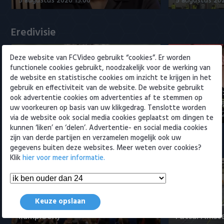
5 augustus 2026 15:00
5 augustus 20
Willem II
Eredivisie
Deze website van FCVideo gebruikt “cookies”. Er worden
functionele cookies gebruikt, noodzakelijk voor de werking van
de website en statistische cookies om inzicht te krijgen in het
gebruik en effectiviteit van de website. De website gebruikt
Maak kennis met Sami
Joris Kramer
ook advertentie cookies om advertenties af te stemmen op
Bouhoudane (Cambuur)
Ahead te bli
uw voorkeuren op basis van uw klikgedrag. Tenslotte worden
5 augustus 2026 20:45
5 augustus 20
via de website ook social media cookies geplaatst om dingen te
kunnen ‘liken’ en ‘delen’. Advertentie- en social media cookies
zijn van derde partijen en verzamelen mogelijk ook uw
Samenvattingen Eredivisie
gegevens buiten deze websites. Meer weten over cookies?
Klik
hier voor meer informatie.
Tigers Roermond - Futsal
Keuze opslaan
Amsterdam 3-0 (Roermond
Samenvatti
kampioen)
Futsal Amst