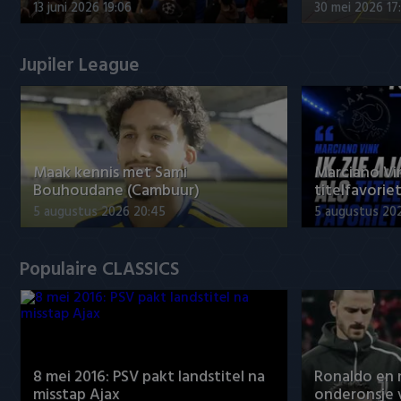
13 juni 2026 19:06
30 mei 2026 17
Jupiler League
Maak kennis met Sami
Marciano Vin
Bouhoudane (Cambuur)
titelfavorie
5 augustus 2026 20:45
5 augustus 20
Populaire CLASSICS
8 mei 2016: PSV pakt landstitel na
Ronaldo en
misstap Ajax
onderonsje 