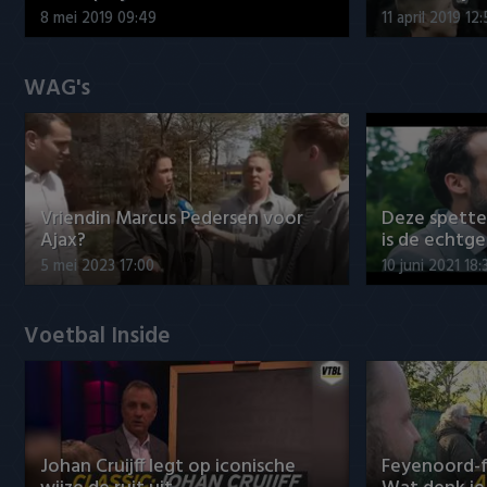
8 mei 2019 09:49
11 april 2019 12
WAG's
Vriendin Marcus Pedersen voor
Deze spett
Ajax?
is de echtg
5 mei 2023 17:00
10 juni 2021 18:
Voetbal Inside
Johan Cruijff legt op iconische
Feyenoord-f