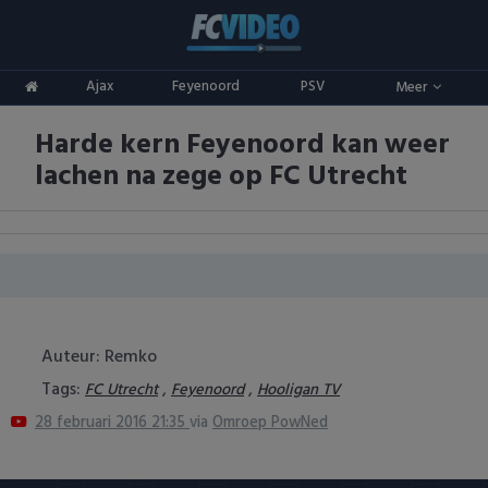
Clubs
Ajax
Feyenoord
PSV
Meer
ADO Den Haag
Competities
Harde kern Feyenoord kan weer
Ajax
Eredivisie
Oranje
lachen na zege op FC Utrecht
AZ
Keuken Kampioen Divisie
Goals & Samenvattingen
Excelsior
KNVB Beker
FC Groningen
2e Divisie
FC Twente
Vrouwenvoetbal
Auteur: Remko
Tags:
,
,
FC Utrecht
Feyenoord
Hooligan TV
FC Utrecht
Champions League
28 februari 2016 21:35
via
Omroep PowNed
Feyenoord
Europa League