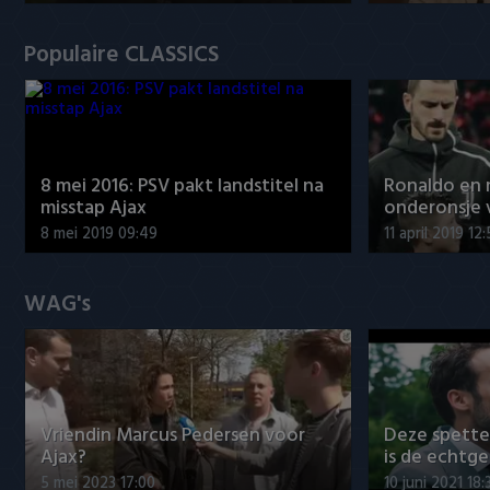
Populaire CLASSICS
8 mei 2016: PSV pakt landstitel na
Ronaldo en
misstap Ajax
onderonsje 
8 mei 2019 09:49
11 april 2019 12
WAG's
Vriendin Marcus Pedersen voor
Deze spett
Ajax?
is de echtg
5 mei 2023 17:00
10 juni 2021 18: