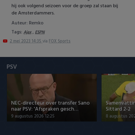
Heracles Almelo
Conference League
hij ook volgend seizoen voor de groep zal staan bij
de Amsterdammers.
NAC Breda
Auteur: Remko
Tags:
,
Ajax
ESPN
PEC Zwolle
2 mei 2023 14:35
via
FOX Sports
PSV
Roda JC
PSV
SC Heerenveen
Sparta
NEC-directeur over transfer Sano
Samenvattin
Vitesse
naar PSV: 'Afspraken gesch…
Sittard 2-2
9 augustus 2026 12:25
8 augustus 202
VVV Venlo