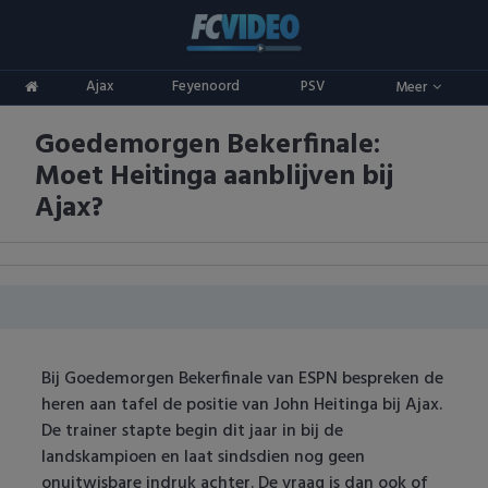
Clubs
Ajax
Feyenoord
PSV
Meer
ADO Den Haag
Competities
Goedemorgen Bekerfinale:
Ajax
Eredivisie
Oranje
Moet Heitinga aanblijven bij
AZ
Keuken Kampioen Divisie
Goals & Samenvattingen
Ajax?
Excelsior
KNVB Beker
FC Groningen
2e Divisie
FC Twente
Vrouwenvoetbal
Bij Goedemorgen Bekerfinale van ESPN bespreken de
FC Utrecht
Champions League
heren aan tafel de positie van John Heitinga bij Ajax.
De trainer stapte begin dit jaar in bij de
Feyenoord
Europa League
landskampioen en laat sindsdien nog geen
onuitwisbare indruk achter. De vraag is dan ook of