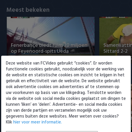
Willem II
Meest bekeken
Fenerbahçe biedt ruim 20 miljoen
Samenvattin
op Feyenoord-spits Ueda
Sittard 2-2
8 augustus 2026 23:52
8 augustus 202
Deze website van FCVideo gebruikt “cookies”. Er worden
functionele cookies gebruikt, noodzakelijk voor de werking van
de website en statistische cookies om inzicht te krijgen in het
Eredivisie
gebruik en effectiviteit van de website. De website gebruikt
ook advertentie cookies om advertenties af te stemmen op
uw voorkeuren op basis van uw klikgedrag. Tenslotte worden
via de website ook social media cookies geplaatst om dingen te
kunnen ‘liken’ en ‘delen’. Advertentie- en social media cookies
zijn van derde partijen en verzamelen mogelijk ook uw
NEC-directeur over transfer Sano
Eredivisie-di
gegevens buiten deze websites. Meer weten over cookies?
naar PSV: 'Afspraken gesch…
Spanje om t
Klik
hier voor meer informatie.
9 augustus 2026 12:25
9 augustus 202