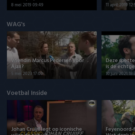
8 mei 2019 09:49
11 april 2019 12
WAG's
Vriendin Marcus Pedersen voor
Deze spett
Ajax?
is de echtg
5 mei 2023 17:00
10 juni 2021 18:
Voetbal Inside
Johan Cruijff legt op iconische
Feyenoord-f