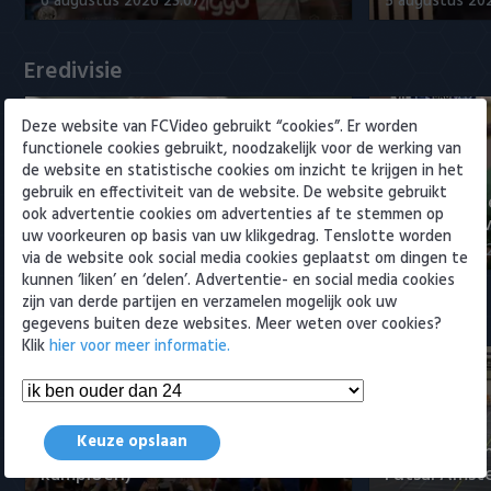
6 augustus 2026 23:07
5 augustus 202
Willem II
Eredivisie
Deze website van FCVideo gebruikt “cookies”. Er worden
functionele cookies gebruikt, noodzakelijk voor de werking van
de website en statistische cookies om inzicht te krijgen in het
gebruik en effectiviteit van de website. De website gebruikt
Voorbeschouwing Cambuur-
PSV presente
ook advertentie cookies om advertenties af te stemmen op
Excelsior met Plat en El Arguioui
ervaren Ser
uw voorkeuren op basis van uw klikgedrag. Tenslotte worden
6 augustus 2026 18:49
6 augustus 202
via de website ook social media cookies geplaatst om dingen te
kunnen ‘liken’ en ‘delen’. Advertentie- en social media cookies
zijn van derde partijen en verzamelen mogelijk ook uw
Samenvattingen Eredivisie
gegevens buiten deze websites. Meer weten over cookies?
Klik
hier voor meer informatie.
Tigers Roermond - Futsal
Keuze opslaan
Amsterdam 3-0 (Roermond
Samenvatti
kampioen)
Futsal Amst