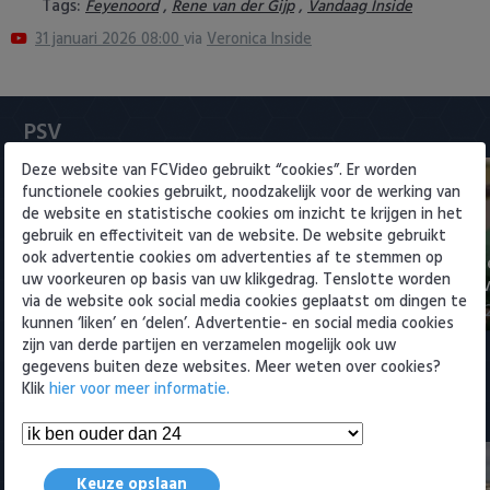
Tags:
,
,
Feyenoord
Rene van der Gijp
Vandaag Inside
Heracles Almelo
Conference League
31 januari 2026 08:00
via
Veronica Inside
NAC Breda
PEC Zwolle
PSV
Deze website van FCVideo gebruikt “cookies”. Er worden
PSV
functionele cookies gebruikt, noodzakelijk voor de werking van
de website en statistische cookies om inzicht te krijgen in het
Roda JC
gebruik en effectiviteit van de website. De website gebruikt
ook advertentie cookies om advertenties af te stemmen op
Sano aan het woord na PSV-
PSV presente
uw voorkeuren op basis van uw klikgedrag. Tenslotte worden
SC Heerenveen
transfer: 'PSV is een topclub'
ervaren Ser
via de website ook social media cookies geplaatst om dingen te
8 augustus 2026 14:10
6 augustus 202
kunnen ‘liken’ en ‘delen’. Advertentie- en social media cookies
Sparta
zijn van derde partijen en verzamelen mogelijk ook uw
gegevens buiten deze websites. Meer weten over cookies?
Vitesse
Klik
hier voor meer informatie.
Meest bekeken
VVV Venlo
Keuze opslaan