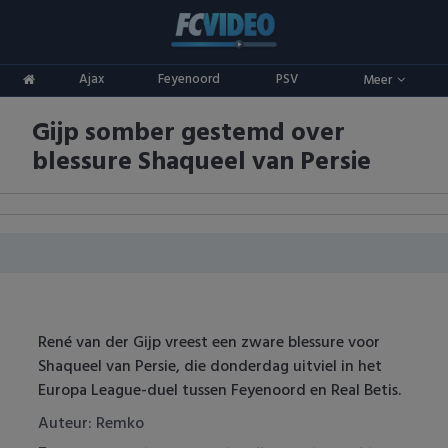
Clubs
Ajax
Feyenoord
PSV
Meer
ADO Den Haag
Competities
Gijp somber gestemd over
Ajax
Eredivisie
Oranje
blessure Shaqueel van Persie
AZ
Keuken Kampioen Divisie
Goals & Samenvattingen
Excelsior
KNVB Beker
FC Groningen
2e Divisie
FC Twente
Vrouwenvoetbal
René van der Gijp vreest een zware blessure voor
Shaqueel van Persie, die donderdag uitviel in het
FC Utrecht
Champions League
Europa League-duel tussen Feyenoord en Real Betis.
Feyenoord
Europa League
Auteur: Remko