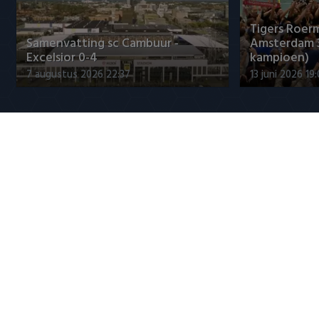
Tigers Roerm
Samenvatting sc Cambuur -
Amsterdam 
Excelsior 0-4
kampioen)
7 augustus 2026 22:37
13 juni 2026 19
Jupiler League
Sano aan het woord na PSV-
Nabeschouw
transfer: 'PSV is een topclub'
Excelsior m
8 augustus 2026 14:10
8 augustus 20
Populaire CLASSICS