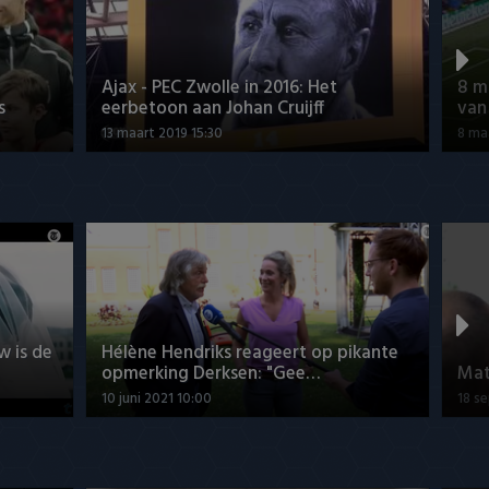
Ajax - PEC Zwolle in 2016: Het
8 m
s
eerbetoon aan Johan Cruijff
van
13 maart 2019 15:30
8 ma
w is de
Hélène Hendriks reageert op pikante
opmerking Derksen: "Gee…
Mat
10 juni 2021 10:00
18 s