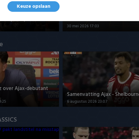
Keuze opslaan
nd - Futsal Amsterdam
Samenvatting ZVG/Cagemax - 
 kampioen)
Amsterdam 4-2
30 mei 2026 17:03
ue
z over Ajax-debutant
Samenvatting Ajax - Shelbourne
3:25
6 augustus 2026 23:07
ASSICS