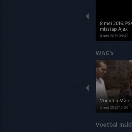
8 mei 2016: PS
misstap Ajax
8 mei 2019 09:49
WAG's
Vriendin Marc
5 mei 2023 17:00
Voetbal Insi