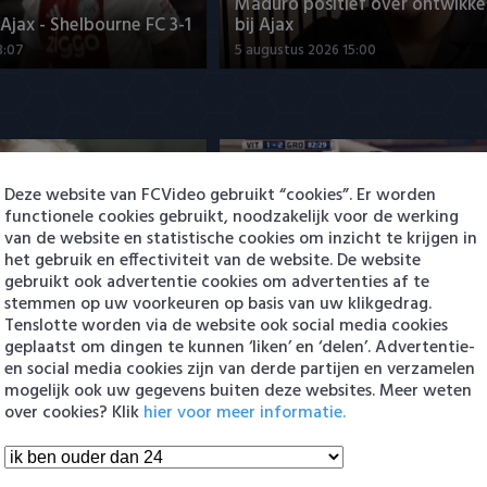
Maduro positief over ontwikke
jax - Shelbourne FC 3-1
bij Ajax
3:07
5 augustus 2026 15:00
Deze website van FCVideo gebruikt “cookies”. Er worden
functionele cookies gebruikt, noodzakelijk voor de werking
van de website en statistische cookies om inzicht te krijgen in
het gebruik en effectiviteit van de website. De website
ng Cambuur-Excelsior
PSV presenteert Filip Kostic: e
gebruikt ook advertentie cookies om advertenties af te
 Arguioui
Serviër tekent voor t…
stemmen op uw voorkeuren op basis van uw klikgedrag.
8:49
6 augustus 2026 16:30
Tenslotte worden via de website ook social media cookies
geplaatst om dingen te kunnen ‘liken’ en ‘delen’. Advertentie-
en social media cookies zijn van derde partijen en verzamelen
en Eredivisie
mogelijk ook uw gegevens buiten deze websites. Meer weten
over cookies? Klik
hier voor meer informatie.