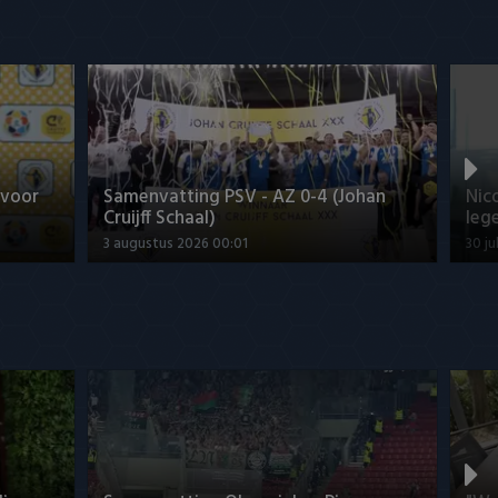
 voor
Samenvatting PSV - AZ 0-4 (Johan
Nic
Cruijff Schaal)
leg
3 augustus 2026 00:01
30 ju