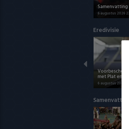
Samenvatting A
6 augustus 2026 2
Eredivisie
Voorbeschouwi
met Plat en El
6 augustus 2026 1
Samenvatting