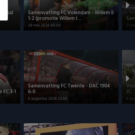
Futsal
Samenvatting FC Volendam - Willem II
1-2 (promotie Willem I…
Sam
24 mei 2026 00:00
21 m
Samenvatting FC Twente - DAC 1904
Voo
 FC 3-1
6-0
JC
6 augustus 2026 22:59
6 au