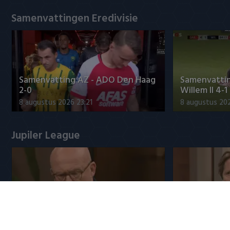
Samenvattingen Eredivisie
Samenvatting AZ - ADO Den Haag
Samenvattin
2-0
Willem II 4-1
8 augustus 2026 23:21
8 augustus 202
Jupiler League
NEC-directeur over transfer Sano
Eredivisie-di
naar PSV: 'Afspraken gesch…
Spanje om t
9 augustus 2026 12:25
9 augustus 202