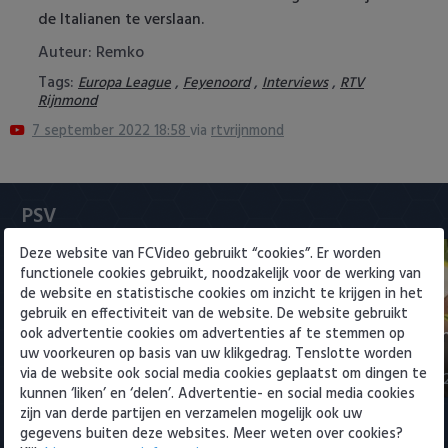
Heracles Almelo
Conference League
de Italianen te verslaan.
Auteur: Remko
NAC Breda
Tags:
,
,
,
Europa League
Feyenoord
Interviews
RTV
Rijnmond
PEC Zwolle
7 september 2022 18:58
via
rtvrijnmond
PSV
Roda JC
PSV
Deze website van FCVideo gebruikt “cookies”. Er worden
SC Heerenveen
functionele cookies gebruikt, noodzakelijk voor de werking van
de website en statistische cookies om inzicht te krijgen in het
Sparta
gebruik en effectiviteit van de website. De website gebruikt
NEC-directeur over transfer Sano
Samenvattin
ook advertentie cookies om advertenties af te stemmen op
naar PSV: 'Afspraken gesch…
Sittard 2-2
uw voorkeuren op basis van uw klikgedrag. Tenslotte worden
Vitesse
via de website ook social media cookies geplaatst om dingen te
9 augustus 2026 12:25
8 augustus 202
kunnen ‘liken’ en ‘delen’. Advertentie- en social media cookies
VVV Venlo
zijn van derde partijen en verzamelen mogelijk ook uw
gegevens buiten deze websites. Meer weten over cookies?