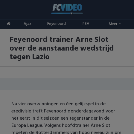
Clubs
Ajax
Feyenoord
PSV
Meer
ADO Den Haag
Competities
Feyenoord trainer Arne Slot
Ajax
Eredivisie
Oranje
over de aanstaande wedstrijd
AZ
Keuken Kampioen Divisie
Goals & Samenvattingen
tegen Lazio
Excelsior
KNVB Beker
FC Groningen
2e Divisie
FC Twente
Vrouwenvoetbal
Na vier overwinningen en één gelijkspel in de
FC Utrecht
Champions League
eredivisie treft Feyenoord donderdagavond voor
het eerst in dit seizoen een tegenstander in de
Feyenoord
Europa League
Europa League. Volgens hoofdtrainer Arne Slot
moeten de Rotterdammers van hoog niveau zijn om