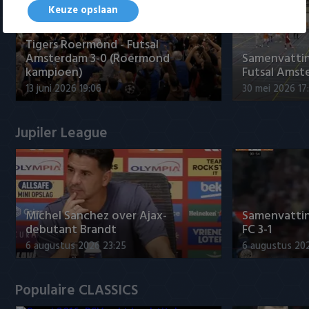
Keuze opslaan
Tigers Roermond - Futsal
Amsterdam 3-0 (Roermond
Samenvatti
kampioen)
Futsal Amst
13 juni 2026 19:06
30 mei 2026 17
Jupiler League
Míchel Sanchez over Ajax-
Samenvattin
debutant Brandt
FC 3-1
6 augustus 2026 23:25
6 augustus 20
Populaire CLASSICS