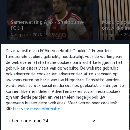
Willem II
Samenvatting Ajax - Shelbourne
Maduro posi
FC 3-1
ontwikkeling
6 augustus 2026 23:07
5 augustus 202
Deze website van FCVideo gebruikt “cookies”. Er worden
Eredivisie
functionele cookies gebruikt, noodzakelijk voor de werking van
de website en statistische cookies om inzicht te krijgen in het
gebruik en effectiviteit van de website. De website gebruikt
ook advertentie cookies om advertenties af te stemmen op
uw voorkeuren op basis van uw klikgedrag. Tenslotte worden
via de website ook social media cookies geplaatst om dingen te
Voorbeschouwing Cambuur-
PSV presente
kunnen ‘liken’ en ‘delen’. Advertentie- en social media cookies
Excelsior met Plat en El Arguioui
ervaren Ser
zijn van derde partijen en verzamelen mogelijk ook uw
6 augustus 2026 18:49
6 augustus 202
gegevens buiten deze websites. Meer weten over cookies?
Klik
hier voor meer informatie.
Samenvattingen Eredivisie