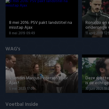
8 mei 2016: PSV pakt landstitel na
Ronaldo en
misstap Ajax
onderonsje 
8 mei 2019 09:49
11 april 2019 12
WAG's
Vriendin Marcus Pedersen voor
Deze spett
Ajax?
is de echtg
5 mei 2023 17:00
10 juni 2021 18:
Voetbal Inside