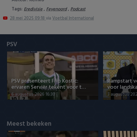
Auteur: Remko
Heracles Almelo
Conference League
Tags:
,
,
Eredivisie
Feyenoord
Podcast
28 mei 2025 09:18
via
Voetbal International
NAC Breda
PEC Zwolle
PSV
PSV
Roda JC
SC Heerenveen
PSV presenteert Filip Kostic:
Rampstart v
ervaren Serviër tekent voor t…
voor landsk
Sparta
6 augustus 2026 16:30
3 augustus 202
Vitesse
Meest bekeken
VVV Venlo