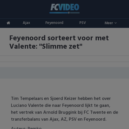
Clubs
Ajax
Feyenoord
PSV
Meer
ADO Den Haag
Competities
Feyenoord sorteert voor met
Ajax
Eredivisie
Oranje
Valente: "Slimme zet"
AZ
Keuken Kampioen Divisie
Goals & Samenvattingen
Excelsior
KNVB Beker
FC Groningen
2e Divisie
FC Twente
Vrouwenvoetbal
Tim Tempelaars en Sjoerd Keizer hebben het over
Luciano Valente die naar Feyenoord lijkt te gaan,
FC Utrecht
Champions League
het vertrek van Arnold Bruggink bij FC Twente en de
transferbalans van Ajax, AZ, PSV en Feyenoord.
Feyenoord
Europa League