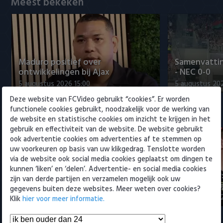
Meest bekeken
Willem II
Maduro positief over
Samenvattin
ontwikkelingen bij Ajax
- NEC 0-0
5 augustus 2026 15:00
5 augustus 20
Deze website van FCVideo gebruikt “cookies”. Er worden
functionele cookies gebruikt, noodzakelijk voor de werking van
Eredivisie
de website en statistische cookies om inzicht te krijgen in het
gebruik en effectiviteit van de website. De website gebruikt
ook advertentie cookies om advertenties af te stemmen op
uw voorkeuren op basis van uw klikgedrag. Tenslotte worden
via de website ook social media cookies geplaatst om dingen te
kunnen ‘liken’ en ‘delen’. Advertentie- en social media cookies
Maak kennis met Sami
Joris Kramer
zijn van derde partijen en verzamelen mogelijk ook uw
Bouhoudane (Cambuur)
Ahead te bli
gegevens buiten deze websites. Meer weten over cookies?
5 augustus 2026 20:45
5 augustus 20
Klik
hier voor meer informatie.