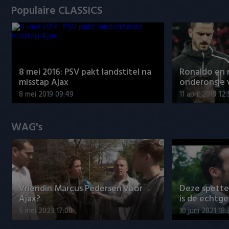
Populaire CLASSICS
8 mei 2016: PSV pakt landstitel na
Ronaldo en
misstap Ajax
onderonsje 
8 mei 2019 09:49
11 april 2019 12
WAG's
Vriendin Marcus Pedersen voor
Deze spett
Ajax?
is de echtg
5 mei 2023 17:00
10 juni 2021 18: