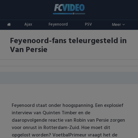
Clubs
Ajax
Feyenoord
PSV
Meer
ADO Den Haag
Competities
Feyenoord-fans teleurgesteld in
Ajax
Eredivisie
Oranje
Van Persie
AZ
Keuken Kampioen Divisie
Goals & Samenvattingen
Excelsior
KNVB Beker
FC Groningen
2e Divisie
FC Twente
Vrouwenvoetbal
Feyenoord staat onder hoogspanning. Een explosief
interview van Quinten Timber en de
FC Utrecht
Champions League
daaropvolgende reactie van Robin van Persie zorgen
voor onrust in Rotterdam-Zuid. Hoe moet dit
Feyenoord
Europa League
opgelost worden? VoetbalPrimeur vraagt het de