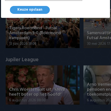
Samenvattingen Eredivisie
Keuze opslaan
Tigers Roermond - Futsal
Amsterdam 3-0 (Roermond
Samenvatti
kampioen)
Futsal Amst
13 juni 2026 19:06
30 mei 2026 17
Jupiler League
Arno Verme
Chris Woerts haalt uit: ‘KNVB
pensioen en
heeft boter op het hoofd!’
toekomstpl
6 augustus 2026 08:00
6 augustus 20