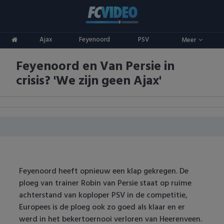
Clubs
Ajax
Feyenoord
PSV
Meer
ADO Den Haag
Competities
Feyenoord en Van Persie in
Ajax
Eredivisie
Oranje
crisis? 'We zijn geen Ajax'
AZ
Keuken Kampioen Divisie
Goals & Samenvattingen
Excelsior
KNVB Beker
FC Groningen
2e Divisie
FC Twente
Vrouwenvoetbal
Feyenoord heeft opnieuw een klap gekregen. De
ploeg van trainer Robin van Persie staat op ruime
FC Utrecht
Champions League
achterstand van koploper PSV in de competitie,
Europees is de ploeg ook zo goed als klaar en er
Feyenoord
Europa League
werd in het bekertoernooi verloren van Heerenveen.