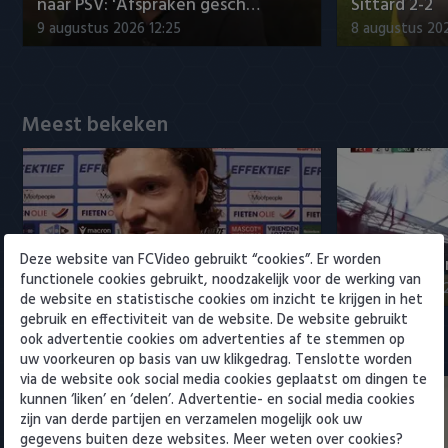
Willem II
naar PSV: 'Afspraken gesch…
Sittard 2-2
9 augustus 2026 12:25
8 augustus 202
Meest bekeken
Lammers vol onbegrip over rol bij
Fenerbahçe 
Deze website van FCVideo gebruikt “cookies”. Er worden
Twente: 'Dit is bizar'
op Feyenoor
functionele cookies gebruikt, noodzakelijk voor de werking van
9 augustus 2026 20:27
8 augustus 20
de website en statistische cookies om inzicht te krijgen in het
gebruik en effectiviteit van de website. De website gebruikt
ook advertentie cookies om advertenties af te stemmen op
Eredivisie
uw voorkeuren op basis van uw klikgedrag. Tenslotte worden
via de website ook social media cookies geplaatst om dingen te
kunnen ‘liken’ en ‘delen’. Advertentie- en social media cookies
zijn van derde partijen en verzamelen mogelijk ook uw
gegevens buiten deze websites. Meer weten over cookies?