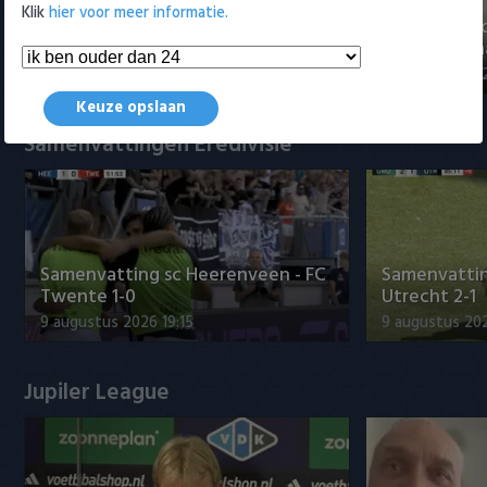
Klik
hier voor meer informatie.
"Julian Brandt over fitheid, Godts
"Weet niet 
en Ter Stegen"
titelkandida
9 augustus 2026 22:57
9 augustus 20
Keuze opslaan
Samenvattingen Eredivisie
Samenvatting sc Heerenveen - FC
Samenvattin
Twente 1-0
Utrecht 2-1
9 augustus 2026 19:15
9 augustus 202
Jupiler League