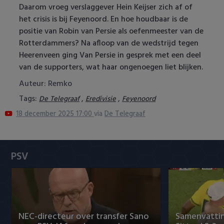
Daarom vroeg verslaggever Hein Keijser zich af of
Heracles Almelo
Conference League
het crisis is bij Feyenoord. En hoe houdbaar is de
positie van Robin van Persie als oefenmeester van de
NAC Breda
Rotterdammers? Na afloop van de wedstrijd tegen
Heerenveen ging Van Persie in gesprek met een deel
PEC Zwolle
van de supporters, wat haar ongenoegen liet blijken.
PSV
Auteur: Remko
Tags:
,
,
De Telegraaf
Eredivisie
Feyenoord
Roda JC
18 december 2025 17:00
via
De Telegraaf
SC Heerenveen
Sparta
PSV
Vitesse
VVV Venlo
NEC-directeur over transfer Sano
Samenvattin