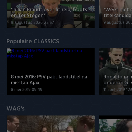
"Julian Brandt over fitheid, Godts
"Weet niet 
en Ter Stegen"
titelkandida
9 augustus 2026 22:57
9 augustus 20
Populaire CLASSICS
8 mei 2016: PSV pakt landstitel na
Ronaldo en
misstap Ajax
onderonsje 
8 mei 2019 09:49
11 april 2019 12
WAG's