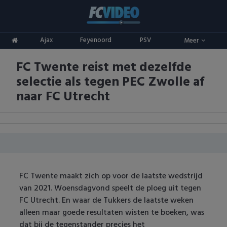
Clubs
Ajax
Feyenoord
PSV
Meer
ADO Den Haag
Competities
FC Twente reist met dezelfde
Ajax
Eredivisie
Oranje
selectie als tegen PEC Zwolle af
AZ
Keuken Kampioen Divisie
Goals & Samenvattingen
naar FC Utrecht
Excelsior
KNVB Beker
FC Groningen
2e Divisie
FC Twente
Vrouwenvoetbal
FC Twente maakt zich op voor de laatste wedstrijd
FC Utrecht
Champions League
van 2021. Woensdagvond speelt de ploeg uit tegen
FC Utrecht. En waar de Tukkers de laatste weken
Feyenoord
Europa League
alleen maar goede resultaten wisten te boeken, was
dat bij de tegenstander precies het