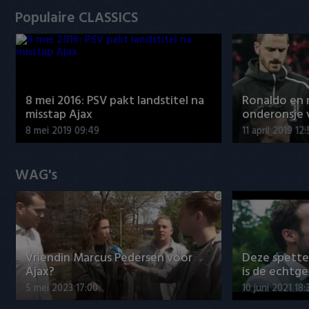
Populaire CLASSICS
8 mei 2016: PSV pakt landstitel na
Ronaldo en
misstap Ajax
onderonsje 
8 mei 2019 09:49
11 april 2019 12
WAG's
Vriendin Marcus Pedersen voor
Deze spett
Ajax?
is de echtg
5 mei 2023 17:00
10 juni 2021 18: