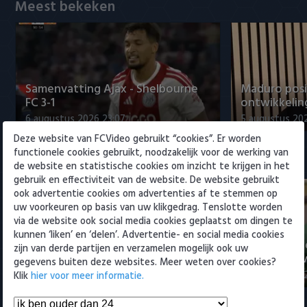
Willem II
Meest bekeken
Samenvatting Ajax - Shelbourne
Maduro posi
FC 3-1
ontwikkeling
6 augustus 2026 23:07
5 augustus 202
Deze website van FCVideo gebruikt “cookies”. Er worden
functionele cookies gebruikt, noodzakelijk voor de werking van
Eredivisie
de website en statistische cookies om inzicht te krijgen in het
gebruik en effectiviteit van de website. De website gebruikt
ook advertentie cookies om advertenties af te stemmen op
uw voorkeuren op basis van uw klikgedrag. Tenslotte worden
via de website ook social media cookies geplaatst om dingen te
kunnen ‘liken’ en ‘delen’. Advertentie- en social media cookies
Voorbeschouwing Cambuur-
PSV presente
zijn van derde partijen en verzamelen mogelijk ook uw
Excelsior met Plat en El Arguioui
ervaren Ser
gegevens buiten deze websites. Meer weten over cookies?
6 augustus 2026 18:49
6 augustus 202
Klik
hier voor meer informatie.