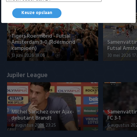
Samenvattingen Eredivisie
Keuze opslaan
Tigers Roermond - Futsal
Amsterdam 3-0 (Roermond
Samenvatti
kampioen)
Futsal Amst
13 juni 2026 19:06
30 mei 2026 17
Jupiler League
Míchel Sanchez over Ajax-
Samenvattin
debutant Brandt
FC 3-1
6 augustus 2026 23:25
6 augustus 20