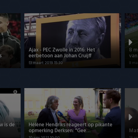
Ajax - PEC Zwolle in 2016: Het
8 m
s
eerbetoon aan Johan Cruijff
van
13 maart 2019 15:30
8 ma
w is de
Hélène Hendriks reageert op pikante
opmerking Derksen: "Gee…
Mat
10 juni 2021 10:00
18 s