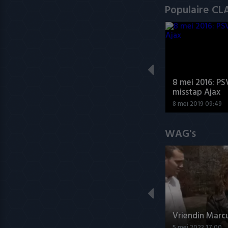
Populaire CL
8 mei 2016: PS
misstap Ajax
8 mei 2019 09:49
WAG's
Vriendin Marc
5 mei 2023 17:00