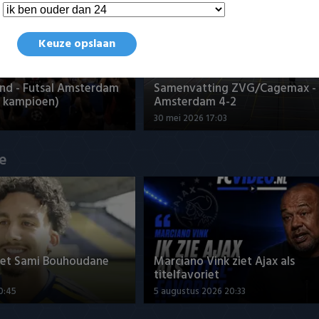
Keuze opslaan
nd - Futsal Amsterdam
Samenvatting ZVG/Cagemax - 
 kampioen)
Amsterdam 4-2
30 mei 2026 17:03
ue
met Sami Bouhoudane
Marciano Vink ziet Ajax als
titelfavoriet
0:45
5 augustus 2026 20:33