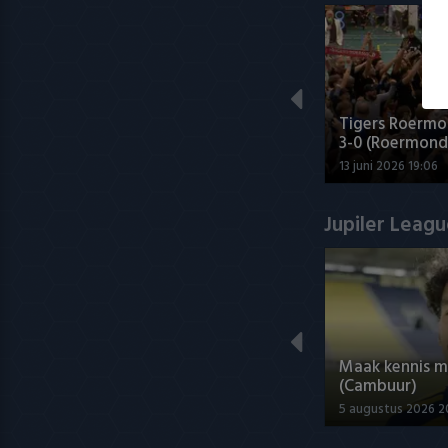
Tigers Roermo
3-0 (Roermond
13 juni 2026 19:06
Jupiler Leag
Maak kennis 
(Cambuur)
5 augustus 2026 2