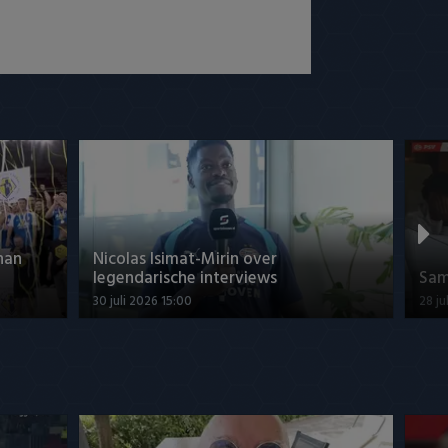
han
Nicolas Isimat-Mirin over
legendarische interviews
Sam
30 juli 2026 15:00
28 ju