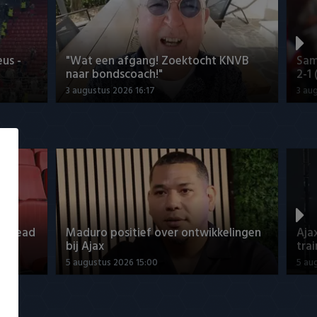
us -
"Wat een afgang! Zoektocht KNVB
Sam
naar bondscoach!"
2-1
3 augustus 2026 16:17
3 au
o Ahead
Maduro positief over ontwikkelingen
Aja
bij Ajax
tra
5 augustus 2026 15:00
5 au