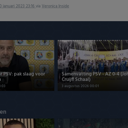
0 januari 2023 23:16
via
Veronica Inside
r PSV: pak slaag voor
Samenvatting PSV - AZ 0-4 (Jo
n
Cruijff Schaal)
1:03
3 augustus 2026 00:01
en