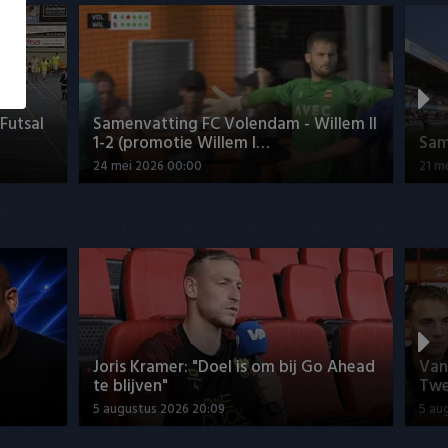
Futsal
Samenvatting FC Volendam - Willem II
1-2 (promotie Willem I…
Sam
24 mei 2026 00:00
21 m
Joris Kramer: "Doel is om bij Go Ahead
Van
te blijven"
Twe
5 augustus 2026 20:09
5 au