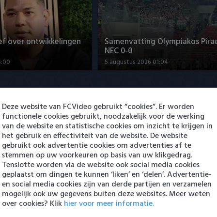
ef over ontwikkelingen
Samenvatting Olympiakos Pirae
NEC 0-0
5:00
5 augustus 2026 01:04
Deze website van FCVideo gebruikt “cookies”. Er worden
functionele cookies gebruikt, noodzakelijk voor de werking
van de website en statistische cookies om inzicht te krijgen in
het gebruik en effectiviteit van de website. De website
gebruikt ook advertentie cookies om advertenties af te
stemmen op uw voorkeuren op basis van uw klikgedrag.
met Sami Bouhoudane
Joris Kramer: "Doel is om bij G
Tenslotte worden via de website ook social media cookies
te blijven"
geplaatst om dingen te kunnen ‘liken’ en ‘delen’. Advertentie-
0:45
5 augustus 2026 20:09
en social media cookies zijn van derde partijen en verzamelen
mogelijk ook uw gegevens buiten deze websites. Meer weten
over cookies? Klik
hier voor meer informatie.
en Eredivisie