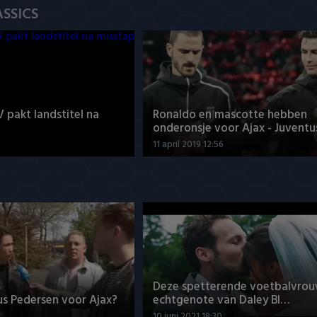
ASSICS
V pakt landstitel na
Ronaldo en mascotte hebben
onderonsje voor Ajax - Juventu
11 april 2019 12:56
Deze spetterende voetbalvrou
us Pedersen voor Ajax?
echtgenote van Daley Bl…
10 juni 2021 18:30