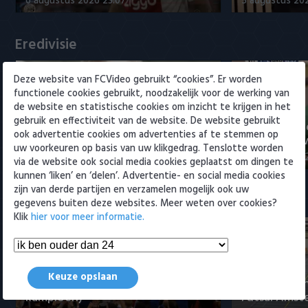
6 augustus 2026 23:07
5 augustus 202
Willem II
Eredivisie
Deze website van FCVideo gebruikt “cookies”. Er worden
functionele cookies gebruikt, noodzakelijk voor de werking van
de website en statistische cookies om inzicht te krijgen in het
gebruik en effectiviteit van de website. De website gebruikt
Voorbeschouwing Cambuur-
PSV presente
ook advertentie cookies om advertenties af te stemmen op
Excelsior met Plat en El Arguioui
ervaren Ser
uw voorkeuren op basis van uw klikgedrag. Tenslotte worden
6 augustus 2026 18:49
6 augustus 202
via de website ook social media cookies geplaatst om dingen te
kunnen ‘liken’ en ‘delen’. Advertentie- en social media cookies
zijn van derde partijen en verzamelen mogelijk ook uw
Samenvattingen Eredivisie
gegevens buiten deze websites. Meer weten over cookies?
Klik
hier voor meer informatie.
Tigers Roermond - Futsal
Keuze opslaan
Amsterdam 3-0 (Roermond
Samenvatti
kampioen)
Futsal Amst