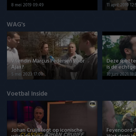
8 mei 2019 09:49
11 april 2019 12
WAG's
Vriendin Marcus Pedersen voor
Deze spett
Ajax?
is de echtg
5 mei 2023 17:00
10 juni 2021 18:
Voetbal Inside
Johan Cruijff legt op iconische
Feyenoord-f