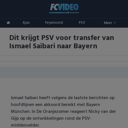
Clubs
Ajax
Feyenoord
PSV
Meer
ADO Den Haag
Competities
Dit krijgt PSV voor transfer van
Ajax
Eredivisie
Oranje
Ismael Saibari naar Bayern
AZ
Keuken Kampioen Divisie
Goals & Samenvattingen
Excelsior
KNVB Beker
FC Groningen
2e Divisie
FC Twente
Vrouwenvoetbal
Ismael Saibari heeft volgens de laatste berichten op
hoofdlijnen een akkoord bereikt met Bayern
FC Utrecht
Champions League
München. In De Oranjezomer reageert Nicky van der
Gijp op de ontwikkelingen rond de PSV-
Feyenoord
Europa League
middenvelder.