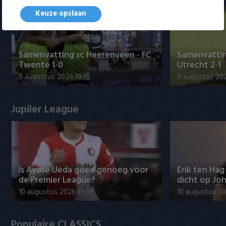
Keuze opslaan
Samenvatting sc Heerenveen - FC
Samenvattin
Twente 1-0
Utrecht 2-1
9 augustus 2026 19:15
9 augustus 202
Jupiler League
Is Ayase Ueda goed genoeg voor
Erik ten Hag
de Premier League?
dicht op Jo
10 augustus 2026 19:39
10 augustus 20
Populaire CLASSICS