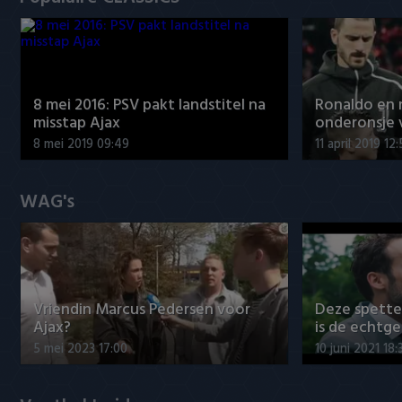
8 mei 2016: PSV pakt landstitel na
Ronaldo en
misstap Ajax
onderonsje 
8 mei 2019 09:49
11 april 2019 12
WAG's
Vriendin Marcus Pedersen voor
Deze spett
Ajax?
is de echtg
5 mei 2023 17:00
10 juni 2021 18: