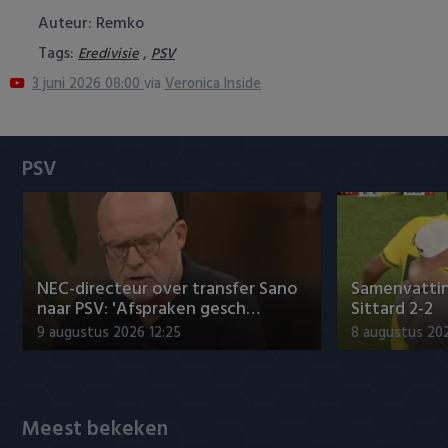
Heracles Almelo
Conference League
Auteur: Remko
Tags:
,
Eredivisie
PSV
NAC Breda
3 juni 2026 08:00
via
Veronica Inside
PEC Zwolle
PSV
PSV
Roda JC
SC Heerenveen
NEC-directeur over transfer Sano
Samenvattin
Sparta
naar PSV: 'Afspraken gesch…
Sittard 2-2
9 augustus 2026 12:25
8 augustus 202
Vitesse
VVV Venlo
Meest bekeken