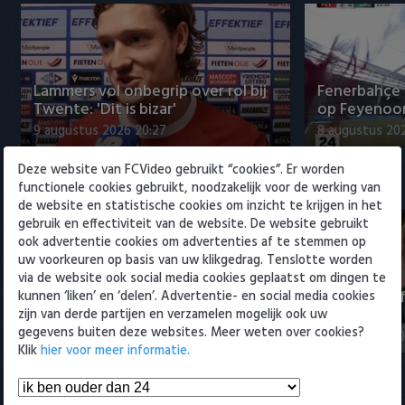
Willem II
Lammers vol onbegrip over rol bij
Fenerbahçe 
Twente: 'Dit is bizar'
op Feyenoor
9 augustus 2026 20:27
8 augustus 20
Deze website van FCVideo gebruikt “cookies”. Er worden
Eredivisie
functionele cookies gebruikt, noodzakelijk voor de werking van
de website en statistische cookies om inzicht te krijgen in het
gebruik en effectiviteit van de website. De website gebruikt
ook advertentie cookies om advertenties af te stemmen op
uw voorkeuren op basis van uw klikgedrag. Tenslotte worden
via de website ook social media cookies geplaatst om dingen te
Erik ten Hag zit on-Nederlands
Feyenoord-f
kunnen ‘liken’ en ‘delen’. Advertentie- en social media cookies
dicht op John van den Brom
opvolger
zijn van derde partijen en verzamelen mogelijk ook uw
gegevens buiten deze websites. Meer weten over cookies?
10 augustus 2026 19:30
10 augustus 20
Klik
hier voor meer informatie.
Samenvattingen Eredivisie