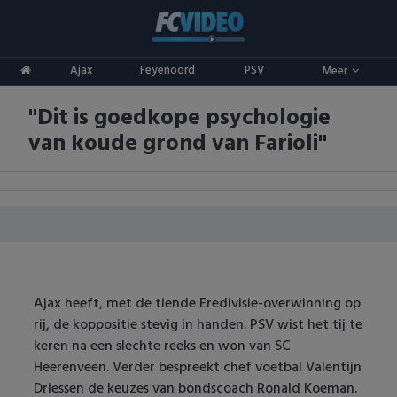
Clubs
Ajax
Feyenoord
PSV
Meer
ADO Den Haag
Competities
"Dit is goedkope psychologie
Ajax
Eredivisie
Oranje
van koude grond van Farioli"
AZ
Keuken Kampioen Divisie
Goals & Samenvattingen
Excelsior
KNVB Beker
FC Groningen
2e Divisie
FC Twente
Vrouwenvoetbal
Ajax heeft, met de tiende Eredivisie-overwinning op
rij, de koppositie stevig in handen. PSV wist het tij te
FC Utrecht
Champions League
keren na een slechte reeks en won van SC
Heerenveen. Verder bespreekt chef voetbal Valentijn
Feyenoord
Europa League
Driessen de keuzes van bondscoach Ronald Koeman.