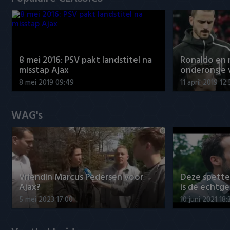
8 mei 2016: PSV pakt landstitel na
Ronaldo en
misstap Ajax
onderonsje 
8 mei 2019 09:49
11 april 2019 12
WAG's
Vriendin Marcus Pedersen voor
Deze spett
Ajax?
is de echtg
5 mei 2023 17:00
10 juni 2021 18: