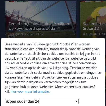
Willem II
Fenerbahçe biedt ruim 20 miljoen
Samenvattin
op Feyenoord-spits Ueda
Sittard 2-2
8 augustus 2026 23:52
8 augustus 202
Deze website van FCVideo gebruikt “cookies”. Er worden
Eredivisie
functionele cookies gebruikt, noodzakelijk voor de werking van
de website en statistische cookies om inzicht te krijgen in het
gebruik en effectiviteit van de website. De website gebruikt
ook advertentie cookies om advertenties af te stemmen op
uw voorkeuren op basis van uw klikgedrag. Tenslotte worden
via de website ook social media cookies geplaatst om dingen te
Fenerbahçe biedt ruim 20 miljoen
Samenvatti
kunnen ‘liken’ en ‘delen’. Advertentie- en social media cookies
op Feyenoord-spits Ueda
2-0
zijn van derde partijen en verzamelen mogelijk ook uw
gegevens buiten deze websites. Meer weten over cookies?
8 augustus 2026 23:52
8 augustus 202
Klik
hier voor meer informatie.
Samenvattingen Eredivisie