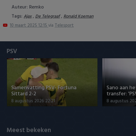
Heracles Almelo
Conference League
Auteur: Remko
Tags:
,
,
Ajax
De Telegraaf
Ronald Koeman
NAC Breda
10 maart 2025 12:15
via
Telesport
PEC Zwolle
PSV
PSV
Roda JC
SC Heerenveen
Samenvatting PSV- Fortuna
Sano aan he
Sparta
Sittard 2-2
transfer: 'P
8 augustus 2026 22:21
8 augustus 202
Vitesse
VVV Venlo
Meest bekeken