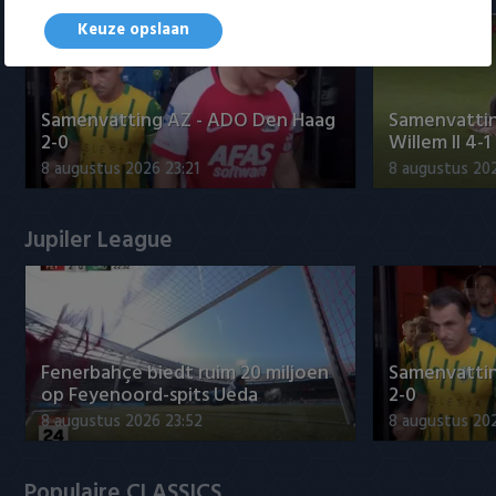
Keuze opslaan
Samenvatting AZ - ADO Den Haag
Samenvattin
2-0
Willem II 4-1
8 augustus 2026 23:21
8 augustus 202
Jupiler League
Fenerbahçe biedt ruim 20 miljoen
Samenvatti
op Feyenoord-spits Ueda
2-0
8 augustus 2026 23:52
8 augustus 202
Populaire CLASSICS