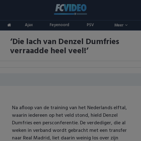
Clubs
Ajax
Feyenoord
PSV
Meer
ADO Den Haag
Competities
‘Die lach van Denzel Dumfries
Ajax
Eredivisie
Oranje
verraadde heel veel!’
AZ
Keuken Kampioen Divisie
Goals & Samenvattingen
Excelsior
KNVB Beker
FC Groningen
2e Divisie
FC Twente
Vrouwenvoetbal
Na afloop van de training van het Nederlands elftal,
waarin iedereen op het veld stond, hield Denzel
FC Utrecht
Champions League
Dumfries een persconferentie. De verdediger, die al
weken in verband wordt gebracht met een transfer
Feyenoord
Europa League
naar Real Madrid, liet daarin weinig los over zijn