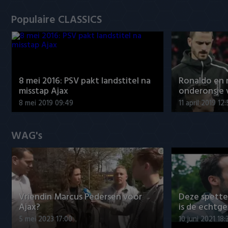
Populaire CLASSICS
8 mei 2016: PSV pakt landstitel na
Ronaldo en
misstap Ajax
onderonsje 
8 mei 2019 09:49
11 april 2019 12
WAG's
Vriendin Marcus Pedersen voor
Deze spett
Ajax?
is de echtg
5 mei 2023 17:00
10 juni 2021 18: