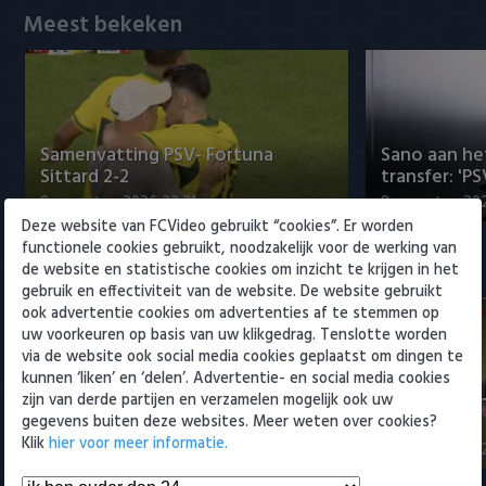
Willem II
Meest bekeken
Samenvatting PSV- Fortuna
Sano aan he
Sittard 2-2
transfer: 'P
8 augustus 2026 22:21
8 augustus 202
Deze website van FCVideo gebruikt “cookies”. Er worden
functionele cookies gebruikt, noodzakelijk voor de werking van
Eredivisie
de website en statistische cookies om inzicht te krijgen in het
gebruik en effectiviteit van de website. De website gebruikt
ook advertentie cookies om advertenties af te stemmen op
uw voorkeuren op basis van uw klikgedrag. Tenslotte worden
via de website ook social media cookies geplaatst om dingen te
kunnen ‘liken’ en ‘delen’. Advertentie- en social media cookies
Samenvatting PSV- Fortuna
Samenvattin
zijn van derde partijen en verzamelen mogelijk ook uw
Sittard 2-2
Willem II 4-1
gegevens buiten deze websites. Meer weten over cookies?
Klik
hier voor meer informatie.
8 augustus 2026 22:21
8 augustus 202