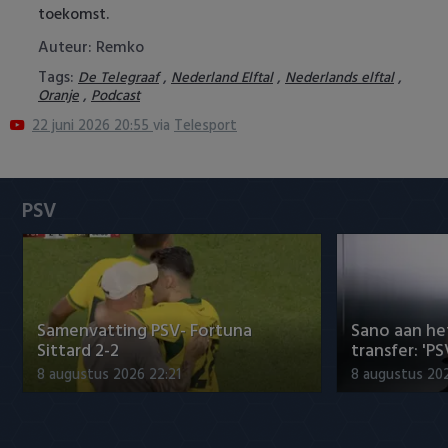
toekomst.
Heracles Almelo
Conference League
Auteur: Remko
NAC Breda
Tags:
,
,
,
De Telegraaf
Nederland Elftal
Nederlands elftal
,
Oranje
Podcast
PEC Zwolle
22 juni 2026 20:55
via
Telesport
PSV
PSV
Roda JC
SC Heerenveen
Sparta
Samenvatting PSV- Fortuna
Sano aan he
Sittard 2-2
transfer: 'P
Vitesse
8 augustus 2026 22:21
8 augustus 202
VVV Venlo