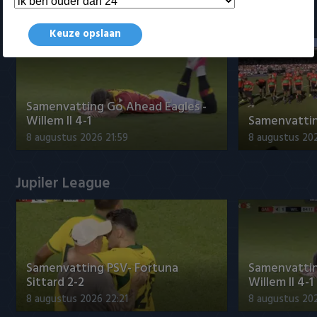
Samenvattingen Eredivisie
Keuze opslaan
Samenvatting Go Ahead Eagles -
Willem II 4-1
Samenvatting
8 augustus 2026 21:59
8 augustus 20
Jupiler League
Samenvatting PSV- Fortuna
Samenvattin
Sittard 2-2
Willem II 4-1
8 augustus 2026 22:21
8 augustus 202