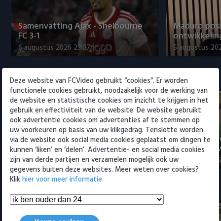
Willem II
Samenvatting Ajax - Shelbourne
Maduro posi
FC 3-1
ontwikkeling
6 augustus 2026 23:07
5 augustus 202
Eredivisie
Deze website van FCVideo gebruikt “cookies”. Er worden
functionele cookies gebruikt, noodzakelijk voor de werking van
de website en statistische cookies om inzicht te krijgen in het
gebruik en effectiviteit van de website. De website gebruikt
ook advertentie cookies om advertenties af te stemmen op
uw voorkeuren op basis van uw klikgedrag. Tenslotte worden
Voorbeschouwing Cambuur-
PSV presente
via de website ook social media cookies geplaatst om dingen te
Excelsior met Plat en El Arguioui
ervaren Ser
kunnen ‘liken’ en ‘delen’. Advertentie- en social media cookies
zijn van derde partijen en verzamelen mogelijk ook uw
6 augustus 2026 18:49
6 augustus 202
gegevens buiten deze websites. Meer weten over cookies?
Klik
hier voor meer informatie.
Samenvattingen Eredivisie