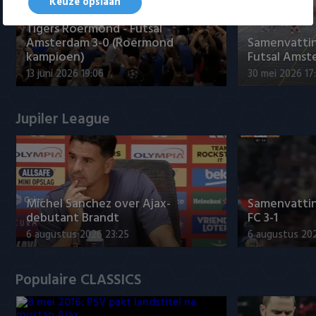
Keuze opslaan
Tigers Roermond - Futsal
Amsterdam 3-0 (Roermond
Samenvatti
kampioen)
Futsal Amst
13 juni 2026 19:06
30 mei 2026 17
Jupiler League
Míchel Sanchez over Ajax-
Samenvattin
debutant Brandt
FC 3-1
6 augustus 2026 23:25
6 augustus 20
Populaire CLASSICS