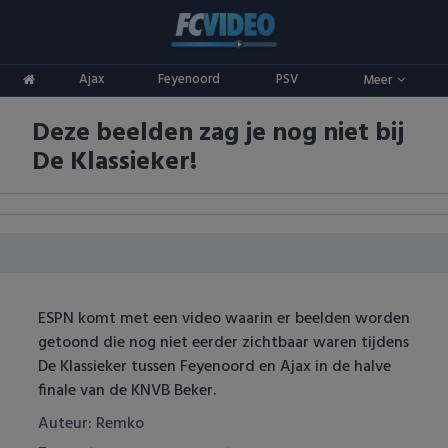
Clubs
Ajax
Feyenoord
PSV
Meer
ADO Den Haag
Competities
Deze beelden zag je nog niet bij
Ajax
Eredivisie
Oranje
De Klassieker!
AZ
Keuken Kampioen Divisie
Goals & Samenvattingen
Excelsior
KNVB Beker
FC Groningen
2e Divisie
ESPN komt met een video waarin er beelden worden
FC Twente
Vrouwenvoetbal
getoond die nog niet eerder zichtbaar waren tijdens
De Klassieker tussen Feyenoord en Ajax in de halve
FC Utrecht
Champions League
finale van de KNVB Beker.
Feyenoord
Europa League
Auteur: Remko