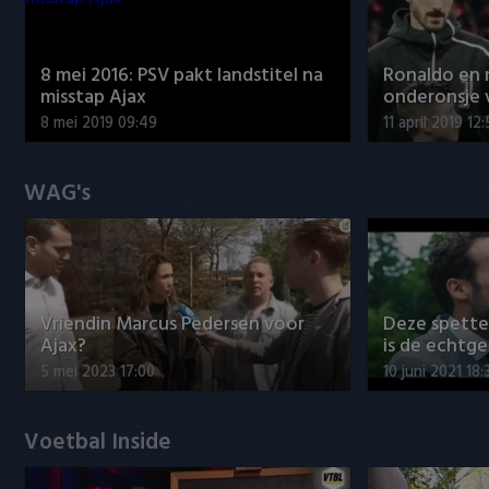
8 mei 2016: PSV pakt landstitel na
Ronaldo en
misstap Ajax
onderonsje 
8 mei 2019 09:49
11 april 2019 12
WAG's
Vriendin Marcus Pedersen voor
Deze spett
Ajax?
is de echtg
5 mei 2023 17:00
10 juni 2021 18:
Voetbal Inside