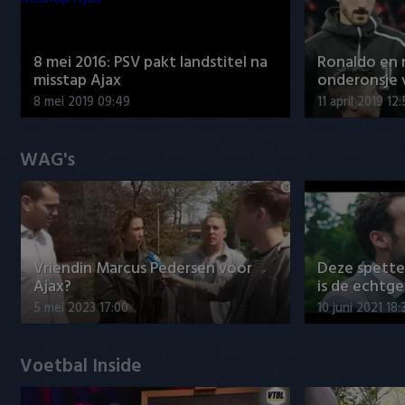
8 mei 2016: PSV pakt landstitel na
Ronaldo en
misstap Ajax
onderonsje 
8 mei 2019 09:49
11 april 2019 12
WAG's
Vriendin Marcus Pedersen voor
Deze spett
Ajax?
is de echtg
5 mei 2023 17:00
10 juni 2021 18:
Voetbal Inside