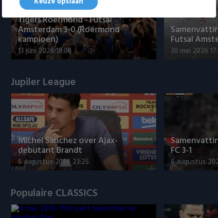
Keuze opslaan
Tigers Roermond - Futsal
Amsterdam 3-0 (Roermond
Samenvatti
kampioen)
Futsal Amst
13 juni 2026 19:06
30 mei 2026 17
Jupiler League
Míchel Sanchez over Ajax-
Samenvattin
debutant Brandt
FC 3-1
6 augustus 2026 23:25
6 augustus 20
Populaire CLASSICS