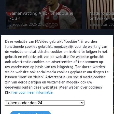
Willem II
Samenvatting Ajax - Shelbourne
Maduro posi
FC 3-1
ontwikkeling
6 augustus 2026 23:07
5 augustus 202
Eredivisie
Deze website van FCVideo gebruikt “cookies”. Er worden
functionele cookies gebruikt, noodzakelijk voor de werking van
de website en statistische cookies om inzicht te krijgen in het
gebruik en effectiviteit van de website. De website gebruikt
ook advertentie cookies om advertenties af te stemmen op
uw voorkeuren op basis van uw klikgedrag. Tenslotte worden
Voorbeschouwing Cambuur-
PSV presente
via de website ook social media cookies geplaatst om dingen te
Excelsior met Plat en El Arguioui
ervaren Ser
kunnen ‘liken’ en ‘delen’. Advertentie- en social media cookies
zijn van derde partijen en verzamelen mogelijk ook uw
6 augustus 2026 18:49
6 augustus 202
gegevens buiten deze websites. Meer weten over cookies?
Klik
hier voor meer informatie.
Samenvattingen Eredivisie