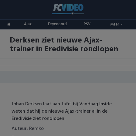
Clubs
Ajax
Feyenoord
PSV
Meer
ADO Den Haag
Competities
Derksen ziet nieuwe Ajax-
Ajax
Eredivisie
Oranje
trainer in Eredivisie rondlopen
AZ
Keuken Kampioen Divisie
Goals & Samenvattingen
Excelsior
KNVB Beker
FC Groningen
2e Divisie
FC Twente
Vrouwenvoetbal
Johan Derksen laat aan tafel bij Vandaag Inside
weten dat hij de nieuwe Ajax-trainer al in de
FC Utrecht
Champions League
Eredivisie ziet rondlopen.
Feyenoord
Europa League
Auteur: Remko