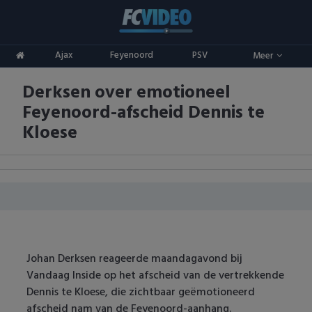
Clubs
Ajax
Feyenoord
PSV
Meer
ADO Den Haag
Competities
Derksen over emotioneel
Ajax
Eredivisie
Oranje
Feyenoord-afscheid Dennis te
AZ
Keuken Kampioen Divisie
Goals & Samenvattingen
Kloese
Excelsior
KNVB Beker
FC Groningen
2e Divisie
FC Twente
Vrouwenvoetbal
FC Utrecht
Champions League
Johan Derksen reageerde maandagavond bij
Vandaag Inside op het afscheid van de vertrekkende
Feyenoord
Europa League
Dennis te Kloese, die zichtbaar geëmotioneerd
afscheid nam van de Feyenoord-aanhang.