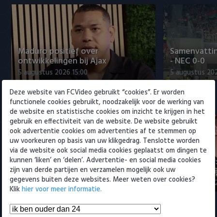
Willem II
Maduro positief over
Samenvattin
ontwikkelingen bij Ajax
- NEC 0-0
5 augustus 2026 15:00
5 augustus 20
Deze website van FCVideo gebruikt “cookies”. Er worden
Eredivisie
functionele cookies gebruikt, noodzakelijk voor de werking van
de website en statistische cookies om inzicht te krijgen in het
gebruik en effectiviteit van de website. De website gebruikt
ook advertentie cookies om advertenties af te stemmen op
uw voorkeuren op basis van uw klikgedrag. Tenslotte worden
via de website ook social media cookies geplaatst om dingen te
kunnen ‘liken’ en ‘delen’. Advertentie- en social media cookies
Maak kennis met Sami
Joris Kramer
zijn van derde partijen en verzamelen mogelijk ook uw
Bouhoudane (Cambuur)
Ahead te bli
gegevens buiten deze websites. Meer weten over cookies?
5 augustus 2026 20:45
5 augustus 20
Klik
hier voor meer informatie.
Samenvattingen Eredivisie