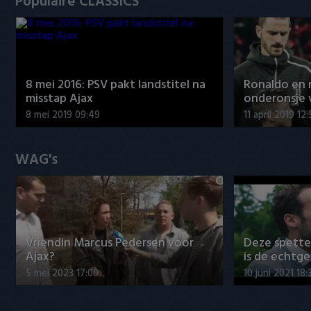
Populaire CLASSICS
8 mei 2016: PSV pakt landstitel na
Ronaldo en
misstap Ajax
onderonsje 
8 mei 2019 09:49
11 april 2019 12
WAG's
Vriendin Marcus Pedersen voor
Deze spett
Ajax?
is de echtg
5 mei 2023 17:00
10 juni 2021 18: