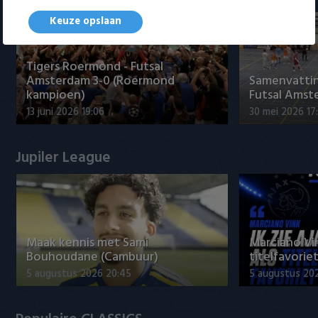
Keuze opslaan
Tigers Roermond - Futsal
Amsterdam 3-0 (Roermond
Samenvatti
kampioen)
Futsal Amst
13 juni 2026 19:06
30 mei 2026 17
Jupiler League
Maak kennis met Sami
Marciano Vin
Bouhoudane (Cambuur)
titelfavorie
5 augustus 2026 20:45
5 augustus 20