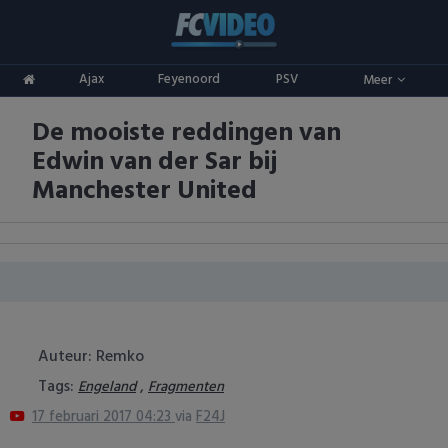
Clubs
Ajax
Feyenoord
PSV
Meer
ADO Den Haag
Competities
De mooiste reddingen van
Ajax
Eredivisie
Oranje
Edwin van der Sar bij
AZ
Keuken Kampioen Divisie
Goals & Samenvattingen
Manchester United
Excelsior
KNVB Beker
FC Groningen
2e Divisie
FC Twente
Vrouwenvoetbal
Auteur: Remko
FC Utrecht
Champions League
Tags:
,
Engeland
Fragmenten
17 februari 2017 04:23
via
F24J
Feyenoord
Europa League