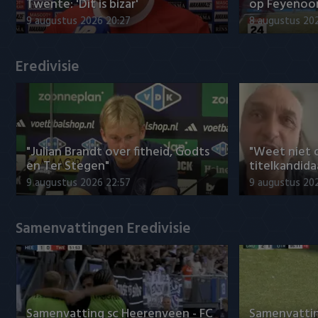
Willem II
Twente: 'Dit is bizar'
op Feyenoor
9 augustus 2026 20:27
8 augustus 20
Eredivisie
"Julian Brandt over fitheid, Godts
"Weet niet 
en Ter Stegen"
titelkandida
9 augustus 2026 22:57
9 augustus 20
Samenvattingen Eredivisie
Samenvatting sc Heerenveen - FC
Samenvattin