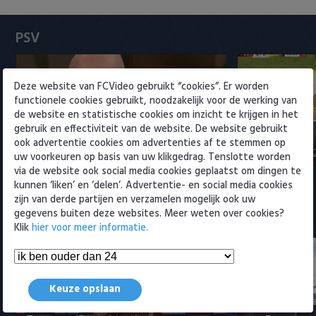
Heracles Almelo
Conference League
PSV
NAC Breda
PEC Zwolle
Deze website van FCVideo gebruikt “cookies”. Er worden
functionele cookies gebruikt, noodzakelijk voor de werking van
PSV
de website en statistische cookies om inzicht te krijgen in het
NEC-directeur over transfer Sano
Samenvattin
gebruik en effectiviteit van de website. De website gebruikt
naar PSV: 'Afspraken gesch…
Sittard 2-2
ook advertentie cookies om advertenties af te stemmen op
Roda JC
9 augustus 2026 12:25
8 augustus 202
uw voorkeuren op basis van uw klikgedrag. Tenslotte worden
via de website ook social media cookies geplaatst om dingen te
SC Heerenveen
kunnen ‘liken’ en ‘delen’. Advertentie- en social media cookies
zijn van derde partijen en verzamelen mogelijk ook uw
gegevens buiten deze websites. Meer weten over cookies?
Sparta
Meest bekeken
Klik
hier voor meer informatie.
Vitesse
VVV Venlo
Keuze opslaan
Lammers vol onbegrip over rol bij
Fenerbahçe 