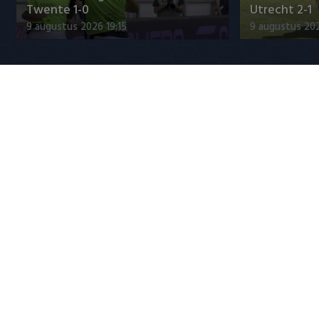
Twente 1-0
Utrecht 2-1
9 augustus 2026 19:15
9 augustus 202
Jupiler League
"Julian Brandt over fitheid, Godts
"Weet niet 
en Ter Stegen"
titelkandida
9 augustus 2026 22:57
9 augustus 20
Populaire CLASSICS