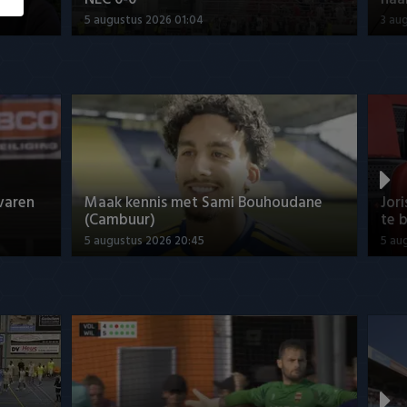
5 augustus 2026 01:04
3 au
rvaren
Maak kennis met Sami Bouhoudane
Jor
(Cambuur)
te b
5 augustus 2026 20:45
5 au