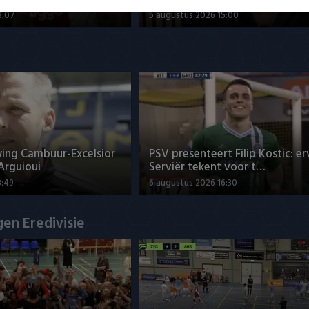
3:07
5 augustus 2026 15:00
ng Cambuur-Excelsior
PSV presenteert Filip Kostic: e
 Arguioui
Serviër tekent voor t…
8:49
6 augustus 2026 16:30
en Eredivisie