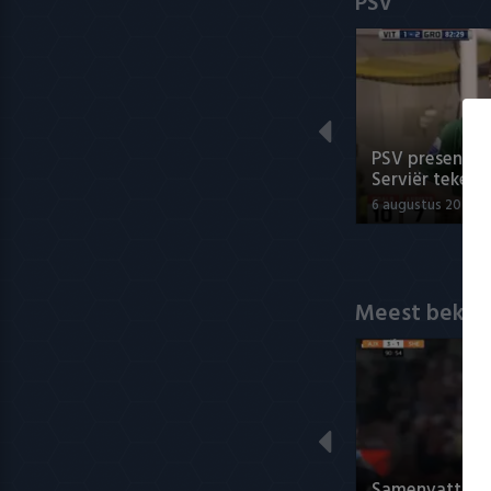
PSV
PSV presenteer
Serviër tekent
6 augustus 2026 1
Meest bekek
Samenvatting A