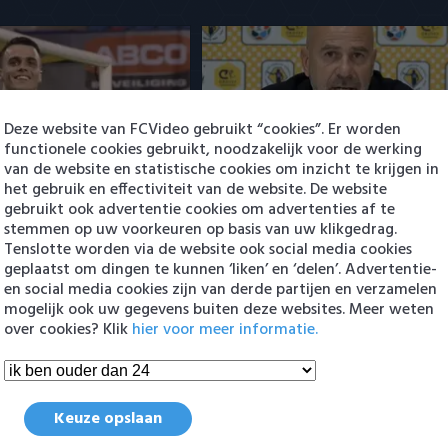
Deze website van FCVideo gebruikt “cookies”. Er worden
t Filip Kostic: ervaren
Rampstart voor PSV: pak slaag
functionele cookies gebruikt, noodzakelijk voor de werking
 voor t…
landskampioen
van de website en statistische cookies om inzicht te krijgen in
6:30
het gebruik en effectiviteit van de website. De website
3 augustus 2026 01:03
gebruikt ook advertentie cookies om advertenties af te
stemmen op uw voorkeuren op basis van uw klikgedrag.
Tenslotte worden via de website ook social media cookies
geplaatst om dingen te kunnen ‘liken’ en ‘delen’. Advertentie-
en
en social media cookies zijn van derde partijen en verzamelen
mogelijk ook uw gegevens buiten deze websites. Meer weten
over cookies? Klik
hier voor meer informatie.
Keuze opslaan
Maduro positief over ontwikke
jax - Shelbourne FC 3-1
bij Ajax