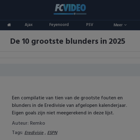
Clubs
Ajax
Feyenoord
PSV
Meer
ADO Den Haag
Competities
De 10 grootste blunders in 2025
Ajax
Eredivisie
Oranje
AZ
Keuken Kampioen Divisie
Goals & Samenvattingen
Excelsior
KNVB Beker
FC Groningen
2e Divisie
Een compilatie van tien van de grootste fouten en
FC Twente
Vrouwenvoetbal
blunders in de Eredivisie van afgelopen kalenderjaar.
Eigen goals zijn niet meegerekend in deze lijst.
FC Utrecht
Champions League
Auteur: Remko
Feyenoord
Europa League
Tags:
,
Eredivisie
ESPN