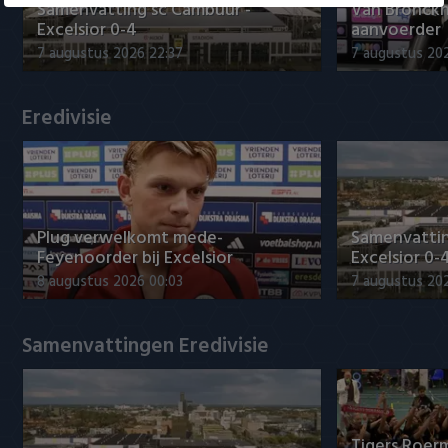
Willem II
Samenvatting sc Cambuur -
Van Bronckh
Excelsior 0-4
aanvoerder
7 augustus 2026 22:37
7 augustus 202
Eredivisie
Plug verwelkomt mede-
Samenvattin
Feyenoorder bij Excelsior
Excelsior 0-
8 augustus 2026 00:03
7 augustus 20
Samenvattingen Eredivisie
Tigers Roerm