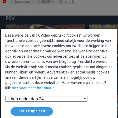
28 december 2025 08:00
via
FOX Sports
Heracles Almelo
Conference League
PSV
NAC Breda
PEC Zwolle
Deze website van FCVideo gebruikt “cookies”. Er worden
functionele cookies gebruikt, noodzakelijk voor de werking van
PSV
de website en statistische cookies om inzicht te krijgen in het
PSV presenteert Filip Kostic:
Rampstart v
gebruik en effectiviteit van de website. De website gebruikt
ervaren Serviër tekent voor t…
voor landsk
Roda JC
ook advertentie cookies om advertenties af te stemmen op
6 augustus 2026 16:30
3 augustus 202
uw voorkeuren op basis van uw klikgedrag. Tenslotte worden
via de website ook social media cookies geplaatst om dingen te
SC Heerenveen
kunnen ‘liken’ en ‘delen’. Advertentie- en social media cookies
zijn van derde partijen en verzamelen mogelijk ook uw
Sparta
gegevens buiten deze websites. Meer weten over cookies?
Meest bekeken
Klik
hier voor meer informatie.
Vitesse
VVV Venlo
Keuze opslaan