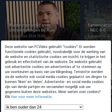
Willem II
Maduro positief over
Samenvattin
ontwikkelingen bij Ajax
- NEC 0-0
5 augustus 2026 15:00
5 augustus 20
Deze website van FCVideo gebruikt “cookies”. Er worden
Eredivisie
functionele cookies gebruikt, noodzakelijk voor de werking van
de website en statistische cookies om inzicht te krijgen in het
gebruik en effectiviteit van de website. De website gebruikt
ook advertentie cookies om advertenties af te stemmen op
uw voorkeuren op basis van uw klikgedrag. Tenslotte worden
via de website ook social media cookies geplaatst om dingen te
Maak kennis met Sami
Joris Kramer
kunnen ‘liken’ en ‘delen’. Advertentie- en social media cookies
Bouhoudane (Cambuur)
Ahead te bli
zijn van derde partijen en verzamelen mogelijk ook uw
gegevens buiten deze websites. Meer weten over cookies?
5 augustus 2026 20:45
5 augustus 20
Klik
hier voor meer informatie.
Samenvattingen Eredivisie