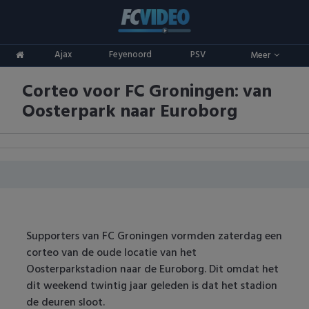
Clubs
Ajax
Feyenoord
PSV
Meer
ADO Den Haag
Competities
Corteo voor FC Groningen: van
Ajax
Eredivisie
Oranje
Oosterpark naar Euroborg
AZ
Keuken Kampioen Divisie
Goals & Samenvattingen
Excelsior
KNVB Beker
FC Groningen
2e Divisie
FC Twente
Vrouwenvoetbal
Supporters van FC Groningen vormden zaterdag een
corteo van de oude locatie van het
FC Utrecht
Champions League
Oosterparkstadion naar de Euroborg. Dit omdat het
dit weekend twintig jaar geleden is dat het stadion
Feyenoord
Europa League
de deuren sloot.