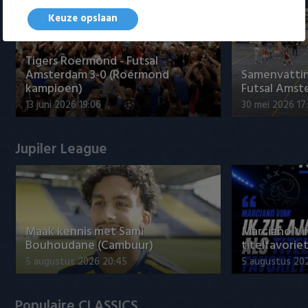
Keuze opslaan
Tigers Roermond - Futsal
Amsterdam 3-0 (Roermond
Samenvatti
kampioen)
Futsal Amst
13 juni 2026 19:06
30 mei 2026 17
Jupiler League
Maak kennis met Sami
Marciano Vin
Bouhoudane (Cambuur)
titelfavorie
5 augustus 2026 20:45
5 augustus 20
Populaire CLASSICS