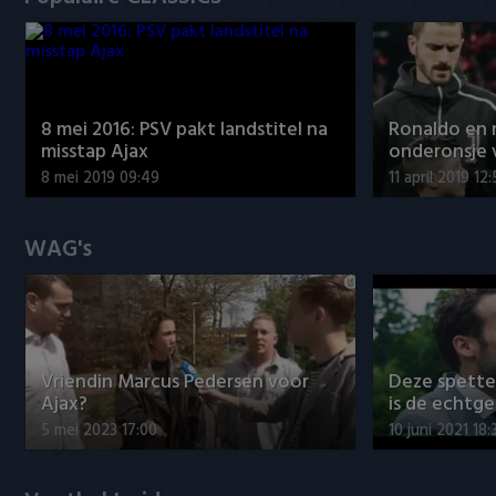
8 mei 2016: PSV pakt landstitel na
Ronaldo en
misstap Ajax
onderonsje 
8 mei 2019 09:49
11 april 2019 12
WAG's
Vriendin Marcus Pedersen voor
Deze spett
Ajax?
is de echtg
5 mei 2023 17:00
10 juni 2021 18: