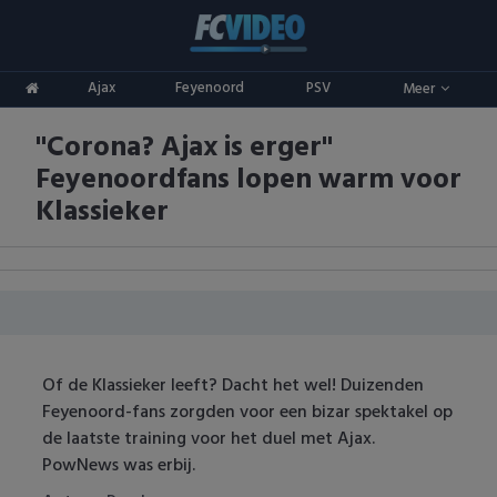
Clubs
Ajax
Feyenoord
PSV
Meer
ADO Den Haag
Competities
"Corona? Ajax is erger"
Ajax
Eredivisie
Oranje
Feyenoordfans lopen warm voor
AZ
Keuken Kampioen Divisie
Goals & Samenvattingen
Klassieker
Excelsior
KNVB Beker
FC Groningen
2e Divisie
FC Twente
Vrouwenvoetbal
Of de Klassieker leeft? Dacht het wel! Duizenden
FC Utrecht
Champions League
Feyenoord-fans zorgden voor een bizar spektakel op
de laatste training voor het duel met Ajax.
Feyenoord
Europa League
PowNews was erbij.