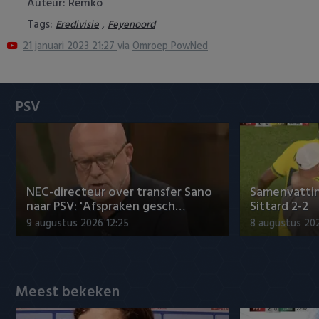
Auteur: Remko
Heracles Almelo
Conference League
Tags:
,
Eredivisie
Feyenoord
21 januari 2023 21:27
via
Omroep PowNed
NAC Breda
PEC Zwolle
PSV
PSV
Roda JC
SC Heerenveen
NEC-directeur over transfer Sano
Samenvattin
naar PSV: 'Afspraken gesch…
Sittard 2-2
Sparta
9 augustus 2026 12:25
8 augustus 202
Vitesse
VVV Venlo
Meest bekeken