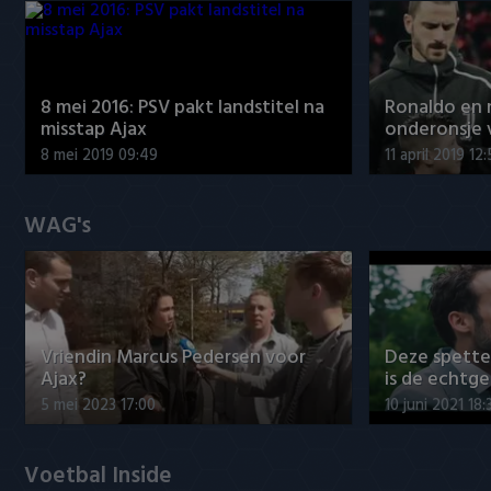
8 mei 2016: PSV pakt landstitel na
Ronaldo en
misstap Ajax
onderonsje 
8 mei 2019 09:49
11 april 2019 12
WAG's
Vriendin Marcus Pedersen voor
Deze spett
Ajax?
is de echtg
5 mei 2023 17:00
10 juni 2021 18:
Voetbal Inside