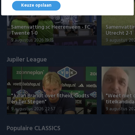
Keuze opslaan
Samenvatting sc Heerenveen - FC
Samenvattin
Twente 1-0
Utrecht 2-1
9 augustus 2026 19:15
9 augustus 202
Jupiler League
"Julian Brandt over fitheid, Godts
"Weet niet 
en Ter Stegen"
titelkandida
9 augustus 2026 22:57
9 augustus 20
Populaire CLASSICS