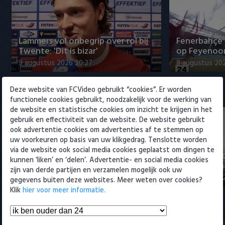
Willem II
Lammers vol onbegrip over rol bij
Fenerbahçe 
Twente: 'Dit is bizar'
op Feyenoor
9 augustus 2026 20:27
8 augustus 20
Deze website van FCVideo gebruikt “cookies”. Er worden
Eredivisie
functionele cookies gebruikt, noodzakelijk voor de werking van
de website en statistische cookies om inzicht te krijgen in het
gebruik en effectiviteit van de website. De website gebruikt
ook advertentie cookies om advertenties af te stemmen op
uw voorkeuren op basis van uw klikgedrag. Tenslotte worden
via de website ook social media cookies geplaatst om dingen te
"Julian Brandt over fitheid, Godts
"Weet niet 
kunnen ‘liken’ en ‘delen’. Advertentie- en social media cookies
en Ter Stegen"
titelkandida
zijn van derde partijen en verzamelen mogelijk ook uw
9 augustus 2026 22:57
9 augustus 20
gegevens buiten deze websites. Meer weten over cookies?
Klik
hier voor meer informatie.
Samenvattingen Eredivisie