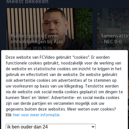
Meest bekeken
Willem II
Maduro positief over
Samenvattin
ontwikkelingen bij Ajax
- NEC 0-0
5 augustus 2026 15:00
5 augustus 20
Deze website van FCVideo gebruikt “cookies”. Er worden
functionele cookies gebruikt, noodzakelijk voor de werking van
Eredivisie
de website en statistische cookies om inzicht te krijgen in het
gebruik en effectiviteit van de website. De website gebruikt
ook advertentie cookies om advertenties af te stemmen op
uw voorkeuren op basis van uw klikgedrag. Tenslotte worden
via de website ook social media cookies geplaatst om dingen te
kunnen ‘liken’ en ‘delen’. Advertentie- en social media cookies
Maak kennis met Sami
Joris Kramer
zijn van derde partijen en verzamelen mogelijk ook uw
Bouhoudane (Cambuur)
Ahead te bli
gegevens buiten deze websites. Meer weten over cookies?
5 augustus 2026 20:45
5 augustus 20
Klik
hier voor meer informatie.