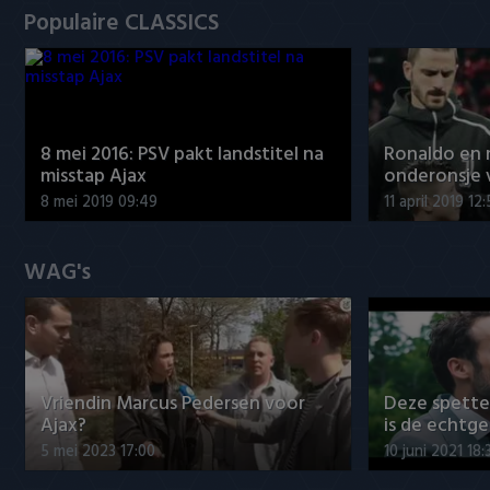
Populaire CLASSICS
8 mei 2016: PSV pakt landstitel na
Ronaldo en
misstap Ajax
onderonsje 
8 mei 2019 09:49
11 april 2019 12
WAG's
Vriendin Marcus Pedersen voor
Deze spett
Ajax?
is de echtg
5 mei 2023 17:00
10 juni 2021 18: