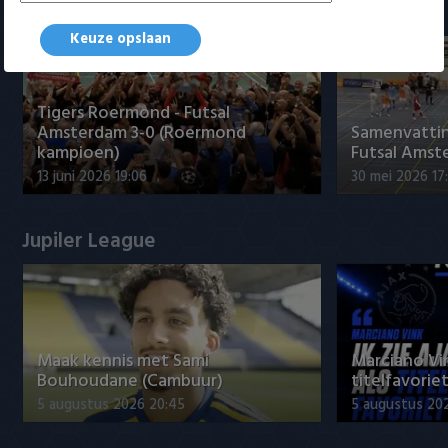
Samenvattingen Eredivisie
Keuze opslaan
Tigers Roermond - Futsal
Amsterdam 3-0 (Roermond
Samenvatti
kampioen)
Futsal Amst
13 juni 2026 19:06
30 mei 2026 17
Jupiler League
Maak kennis met Sami
Marciano Vin
Bouhoudane (Cambuur)
titelfavorie
5 augustus 2026 20:45
5 augustus 20