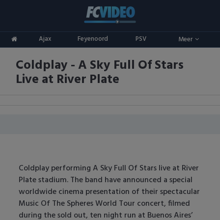
Clubs
Ajax
Feyenoord
PSV
Meer
ADO Den Haag
Competities
Coldplay - A Sky Full Of Stars
Ajax
Eredivisie
Oranje
Live at River Plate
AZ
Keuken Kampioen Divisie
Goals & Samenvattingen
Excelsior
KNVB Beker
FC Groningen
2e Divisie
FC Twente
Vrouwenvoetbal
Coldplay performing A Sky Full Of Stars live at River
Plate stadium. The band have announced a special
FC Utrecht
Champions League
worldwide cinema presentation of their spectacular
Music Of The Spheres World Tour concert, filmed
Feyenoord
Europa League
during the sold out, ten night run at Buenos Aires’