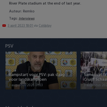
River Plate stadium at the end of last year.
Heracles Almelo
Conference League
Auteur: Remko
NAC Breda
Tags:
Interviews
3 april 2023 18:01
via
Coldplay
PEC Zwolle
PSV
PSV
Roda JC
SC Heerenveen
Sparta
Rampstart voor PSV: pak slaag
Samenvattin
voor landskampioen
Cruijff Schaa
Vitesse
3 augustus 2026 01:03
3 augustus 202
VVV Venlo