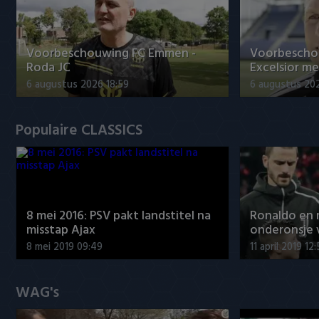
Voorbeschouwing FC Emmen -
Voorbescho
Roda JC
Excelsior me
6 augustus 2026 18:59
6 augustus 20
Populaire CLASSICS
8 mei 2016: PSV pakt landstitel na
Ronaldo en
misstap Ajax
onderonsje 
8 mei 2019 09:49
11 april 2019 12
WAG's