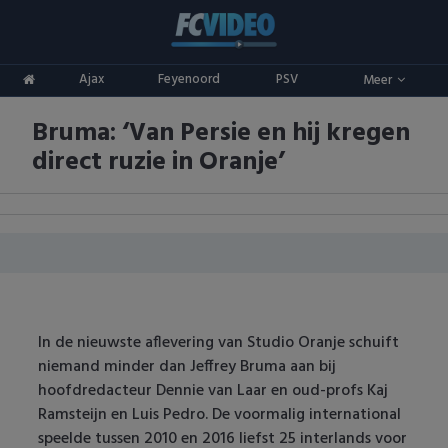
Clubs
Ajax
Feyenoord
PSV
Meer
ADO Den Haag
Competities
Bruma: ‘Van Persie en hij kregen
Ajax
Eredivisie
Oranje
direct ruzie in Oranje’
AZ
Keuken Kampioen Divisie
Goals & Samenvattingen
Excelsior
KNVB Beker
FC Groningen
2e Divisie
FC Twente
Vrouwenvoetbal
In de nieuwste aflevering van Studio Oranje schuift
niemand minder dan Jeffrey Bruma aan bij
FC Utrecht
Champions League
hoofdredacteur Dennie van Laar en oud-profs Kaj
Ramsteijn en Luis Pedro. De voormalig international
Feyenoord
Europa League
speelde tussen 2010 en 2016 liefst 25 interlands voor