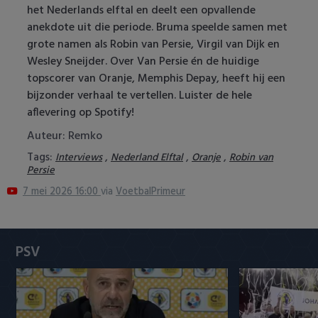
het Nederlands elftal en deelt een opvallende
Heracles Almelo
Conference League
anekdote uit die periode. Bruma speelde samen met
grote namen als Robin van Persie, Virgil van Dijk en
NAC Breda
Wesley Sneijder. Over Van Persie én de huidige
topscorer van Oranje, Memphis Depay, heeft hij een
PEC Zwolle
bijzonder verhaal te vertellen. Luister de hele
aflevering op Spotify!
PSV
Auteur: Remko
Roda JC
Tags:
,
,
,
Interviews
Nederland Elftal
Oranje
Robin van
Persie
SC Heerenveen
7 mei 2026 16:00
via
VoetbalPrimeur
Sparta
PSV
Vitesse
VVV Venlo