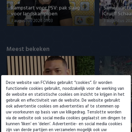
Willem II
Rampstart voor PSV: pak slaag
Samenvattin
voor landskampioen
Cruijff Schaa
3 augustus 2026 01:03
3 augustus 202
Meest bekeken
Deze website van FCVideo gebruikt “cookies”. Er worden
Maduro positief over
Samenvattin
functionele cookies gebruikt, noodzakelijk voor de werking van
ontwikkelingen bij Ajax
- NEC 0-0
de website en statistische cookies om inzicht te krijgen in het
5 augustus 2026 15:00
5 augustus 20
gebruik en effectiviteit van de website. De website gebruikt
ook advertentie cookies om advertenties af te stemmen op
uw voorkeuren op basis van uw klikgedrag. Tenslotte worden
Eredivisie
via de website ook social media cookies geplaatst om dingen te
kunnen ‘liken’ en ‘delen’. Advertentie- en social media cookies
zijn van derde partijen en verzamelen mogelijk ook uw