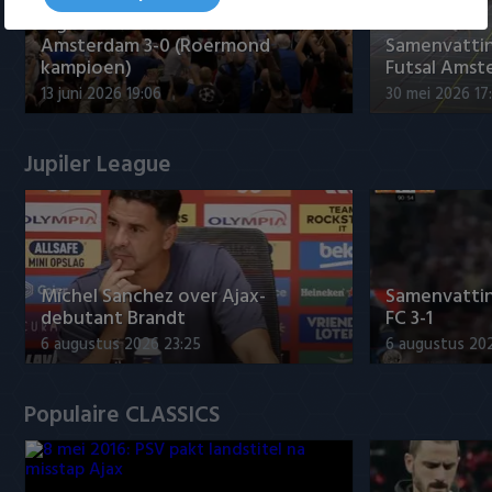
Tigers Roermond - Futsal
Amsterdam 3-0 (Roermond
Samenvatti
kampioen)
Futsal Amst
13 juni 2026 19:06
30 mei 2026 17
Jupiler League
Míchel Sanchez over Ajax-
Samenvattin
debutant Brandt
FC 3-1
6 augustus 2026 23:25
6 augustus 20
Populaire CLASSICS