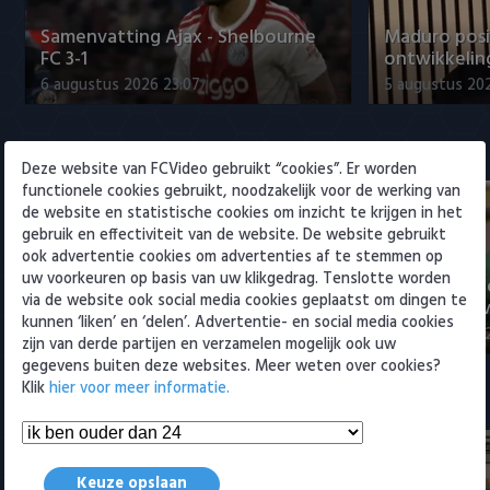
Willem II
Samenvatting Ajax - Shelbourne
Maduro posi
FC 3-1
ontwikkeling
6 augustus 2026 23:07
5 augustus 202
Eredivisie
Deze website van FCVideo gebruikt “cookies”. Er worden
functionele cookies gebruikt, noodzakelijk voor de werking van
de website en statistische cookies om inzicht te krijgen in het
gebruik en effectiviteit van de website. De website gebruikt
ook advertentie cookies om advertenties af te stemmen op
uw voorkeuren op basis van uw klikgedrag. Tenslotte worden
Voorbeschouwing Cambuur-
PSV presente
via de website ook social media cookies geplaatst om dingen te
Excelsior met Plat en El Arguioui
ervaren Ser
kunnen ‘liken’ en ‘delen’. Advertentie- en social media cookies
6 augustus 2026 18:49
6 augustus 202
zijn van derde partijen en verzamelen mogelijk ook uw
gegevens buiten deze websites. Meer weten over cookies?
Klik
hier voor meer informatie.
Samenvattingen Eredivisie
Keuze opslaan