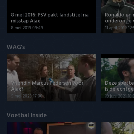
8 mei 2016: PSV pakt landstitel na
Ronaldo en
misstap Ajax
onderonsje 
8 mei 2019 09:49
11 april 2019 12
WAG's
Vriendin Marcus Pedersen voor
Deze spett
Ajax?
is de echtg
5 mei 2023 17:00
10 juni 2021 18:
Voetbal Inside