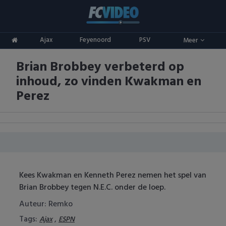
Clubs
Ajax
Feyenoord
PSV
Meer
ADO Den Haag
Competities
Brian Brobbey verbeterd op
Ajax
Eredivisie
Oranje
inhoud, zo vinden Kwakman en
AZ
Keuken Kampioen Divisie
Goals & Samenvattingen
Perez
Excelsior
KNVB Beker
FC Groningen
2e Divisie
FC Twente
Vrouwenvoetbal
Kees Kwakman en Kenneth Perez nemen het spel van
FC Utrecht
Champions League
Brian Brobbey tegen N.E.C. onder de loep.
Auteur: Remko
Feyenoord
Europa League
Tags:
,
Ajax
ESPN