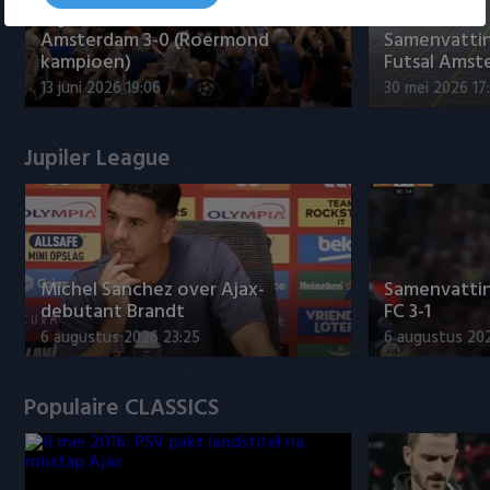
Tigers Roermond - Futsal
Amsterdam 3-0 (Roermond
Samenvatti
kampioen)
Futsal Amst
13 juni 2026 19:06
30 mei 2026 17
Jupiler League
Míchel Sanchez over Ajax-
Samenvattin
debutant Brandt
FC 3-1
6 augustus 2026 23:25
6 augustus 20
Populaire CLASSICS