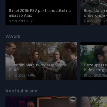
8 mei 2016: PSV pakt landstitel na
Ronaldo en
misstap Ajax
onderonsje 
8 mei 2019 09:49
11 april 2019 12
WAG's
Vriendin Marcus Pedersen voor
Deze spett
Ajax?
is de echtg
5 mei 2023 17:00
10 juni 2021 18:
Voetbal Inside