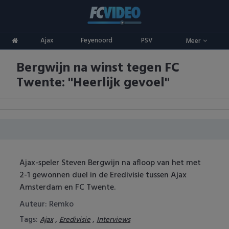
Clubs
Ajax
Feyenoord
PSV
Meer
ADO Den Haag
Competities
Bergwijn na winst tegen FC
Ajax
Eredivisie
Oranje
Twente: "Heerlijk gevoel"
AZ
Keuken Kampioen Divisie
Goals & Samenvattingen
Excelsior
KNVB Beker
FC Groningen
2e Divisie
Ajax-speler Steven Bergwijn na afloop van het met
FC Twente
Vrouwenvoetbal
2-1 gewonnen duel in de Eredivisie tussen Ajax
Amsterdam en FC Twente.
FC Utrecht
Champions League
Auteur: Remko
Feyenoord
Europa League
Tags:
,
,
Ajax
Eredivisie
Interviews