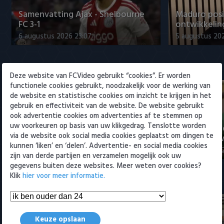
Willem II
Samenvatting Ajax - Shelbourne
Maduro posi
FC 3-1
ontwikkeling
6 augustus 2026 23:07
5 augustus 202
Eredivisie
Deze website van FCVideo gebruikt “cookies”. Er worden
functionele cookies gebruikt, noodzakelijk voor de werking van
de website en statistische cookies om inzicht te krijgen in het
gebruik en effectiviteit van de website. De website gebruikt
ook advertentie cookies om advertenties af te stemmen op
uw voorkeuren op basis van uw klikgedrag. Tenslotte worden
Voorbeschouwing Cambuur-
PSV presente
via de website ook social media cookies geplaatst om dingen te
Excelsior met Plat en El Arguioui
ervaren Ser
kunnen ‘liken’ en ‘delen’. Advertentie- en social media cookies
6 augustus 2026 18:49
6 augustus 202
zijn van derde partijen en verzamelen mogelijk ook uw
gegevens buiten deze websites. Meer weten over cookies?
Klik
hier voor meer informatie.
Samenvattingen Eredivisie
Keuze opslaan