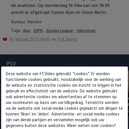
Heracles Almelo
Conference League
de analisten. Op donderdag 16 februari om 18:45
wordt er afgetrapt tussen Ajax en Union Berlin.
NAC Breda
Auteur: Remko
Tags:
,
,
,
Ajax
ESPN
Europa League
Interviews
PEC Zwolle
16 februari 2023 08:00
via
FOX Sports
PSV
Roda JC
PSV
Deze website van FCVideo gebruikt “cookies”. Er worden
SC Heerenveen
functionele cookies gebruikt, noodzakelijk voor de werking van
de website en statistische cookies om inzicht te krijgen in het
Sparta
gebruik en effectiviteit van de website. De website gebruikt
ook advertentie cookies om advertenties af te stemmen op
PSV presenteert Filip Kostic:
Rampstart v
Vitesse
uw voorkeuren op basis van uw klikgedrag. Tenslotte worden
ervaren Serviër tekent voor t…
voor landsk
via de website ook social media cookies geplaatst om dingen te
6 augustus 2026 16:30
3 augustus 202
kunnen ‘liken’ en ‘delen’. Advertentie- en social media cookies
VVV Venlo
zijn van derde partijen en verzamelen mogelijk ook uw
gegevens buiten deze websites. Meer weten over cookies?