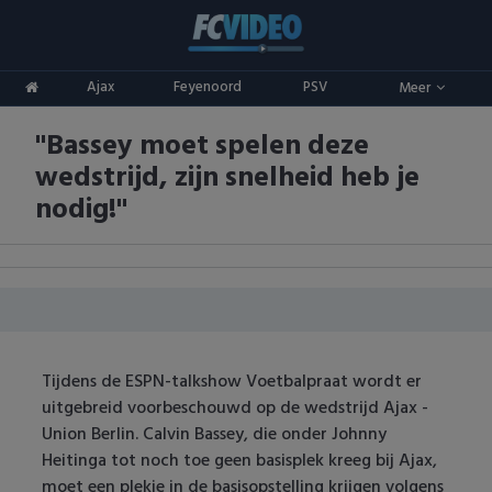
Clubs
Ajax
Feyenoord
PSV
Meer
ADO Den Haag
Competities
"Bassey moet spelen deze
Ajax
Eredivisie
Oranje
wedstrijd, zijn snelheid heb je
AZ
Keuken Kampioen Divisie
Goals & Samenvattingen
nodig!"
Excelsior
KNVB Beker
FC Groningen
2e Divisie
FC Twente
Vrouwenvoetbal
Tijdens de ESPN-talkshow Voetbalpraat wordt er
FC Utrecht
Champions League
uitgebreid voorbeschouwd op de wedstrijd Ajax -
Union Berlin. Calvin Bassey, die onder Johnny
Feyenoord
Europa League
Heitinga tot noch toe geen basisplek kreeg bij Ajax,
moet een plekje in de basisopstelling krijgen volgens