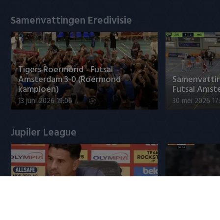
Samenvattingen Eredivisie
Tigers Roermond - Futsal
Amsterdam 3-0 (Roermond
Samenvatti
kampioen)
Futsal Amst
13 juni 2026 19:06
30 mei 2026 17
Jupiler League
Míchel Sanchez over Ajax-
Samenvattin
debutant Brandt
FC 3-1
6 augustus 2026 23:25
6 augustus 20