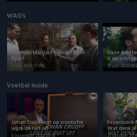
WAG's
Vriendin Marcus Pedersen voor
Deze spett
Ajax?
is de echtg
5 mei 2023 17:00
10 juni 2021 18:
Voetbal Inside
Johan Cruijff legt op iconische
Feyenoord-f
wijze de ruit uit
Wat denk je 
6 november 2019 09:16
31 oktober 201