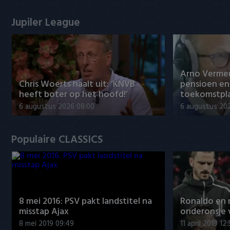
Jupiler League
Arno Verme
Chris Woerts haalt uit: ‘KNVB
pensioen en
heeft boter op het hoofd!’
toekomstpl
6 augustus 2026 08:00
6 augustus 20
Populaire CLASSICS
8 mei 2016: PSV pakt landstitel na
Ronaldo en
misstap Ajax
onderonsje 
8 mei 2019 09:49
11 april 2019 12