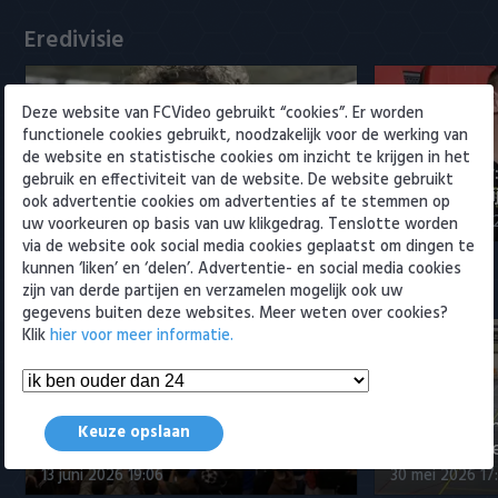
Willem II
Eredivisie
Deze website van FCVideo gebruikt “cookies”. Er worden
functionele cookies gebruikt, noodzakelijk voor de werking van
de website en statistische cookies om inzicht te krijgen in het
Maak kennis met Sami
Joris Kramer
gebruik en effectiviteit van de website. De website gebruikt
Bouhoudane (Cambuur)
Ahead te bli
ook advertentie cookies om advertenties af te stemmen op
5 augustus 2026 20:45
5 augustus 20
uw voorkeuren op basis van uw klikgedrag. Tenslotte worden
via de website ook social media cookies geplaatst om dingen te
kunnen ‘liken’ en ‘delen’. Advertentie- en social media cookies
Samenvattingen Eredivisie
zijn van derde partijen en verzamelen mogelijk ook uw
gegevens buiten deze websites. Meer weten over cookies?
Klik
hier voor meer informatie.
Tigers Roermond - Futsal
Amsterdam 3-0 (Roermond
Samenvatti
Keuze opslaan
kampioen)
Futsal Amst
13 juni 2026 19:06
30 mei 2026 17