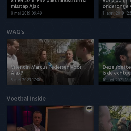
8 mei 2016: PSV pakt landstitel na
Ronaldo en
misstap Ajax
onderonsje 
8 mei 2019 09:49
11 april 2019 12
WAG's
Vriendin Marcus Pedersen voor
Deze spett
Ajax?
is de echtg
5 mei 2023 17:00
10 juni 2021 18:
Voetbal Inside