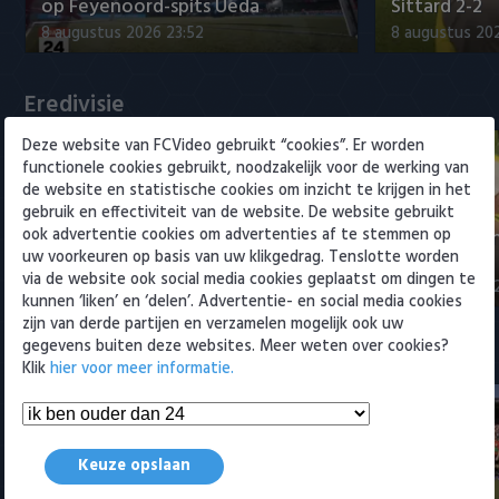
Willem II
op Feyenoord-spits Ueda
Sittard 2-2
8 augustus 2026 23:52
8 augustus 202
Eredivisie
Deze website van FCVideo gebruikt “cookies”. Er worden
functionele cookies gebruikt, noodzakelijk voor de werking van
de website en statistische cookies om inzicht te krijgen in het
gebruik en effectiviteit van de website. De website gebruikt
ook advertentie cookies om advertenties af te stemmen op
Fenerbahçe biedt ruim 20 miljoen
Samenvattin
uw voorkeuren op basis van uw klikgedrag. Tenslotte worden
op Feyenoord-spits Ueda
Sittard 2-2
via de website ook social media cookies geplaatst om dingen te
8 augustus 2026 23:52
8 augustus 202
kunnen ‘liken’ en ‘delen’. Advertentie- en social media cookies
zijn van derde partijen en verzamelen mogelijk ook uw
gegevens buiten deze websites. Meer weten over cookies?
Samenvattingen Eredivisie
Klik
hier voor meer informatie.
Keuze opslaan
Samenvatting Go Ahead Eagles -