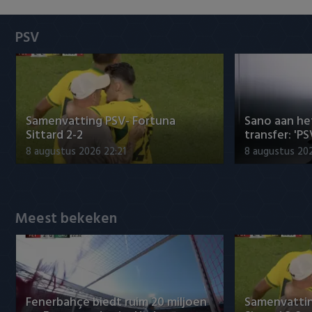
Heracles Almelo
Conference League
PSV
NAC Breda
PEC Zwolle
PSV
Samenvatting PSV- Fortuna
Sano aan he
Sittard 2-2
transfer: 'P
Roda JC
8 augustus 2026 22:21
8 augustus 202
SC Heerenveen
Sparta
Meest bekeken
Vitesse
VVV Venlo
Fenerbahçe biedt ruim 20 miljoen
Samenvattin